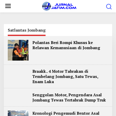
L
e
w
a
t
Satlantas Jombang
i
Polantas Beri Rompi Khusus ke
k
Relawan Kemanusiaan di Jombang
e
k
o
n
Braakk.. 4 Motor Tabrakan di
t
Tembelang Jombang, Satu Tewas,
Enam Luka
e
n
Senggolan Motor, Pengendara Asal
Jombang Tewas Tertabrak Dump Truk
Kronologi Pengemudi Bentor Asal