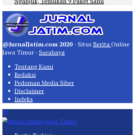
Nganjuk, Temukan 9 Paket Sabu
@JurnalJatim.com 2020
- Situs
Berita
Online
Jawa Timur -
Surabaya
Tentang Kami
Redaksi
Pedoman Media Siber
Disclaimer
Indeks