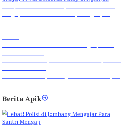
Pesepeda Pancal dan Pejalan Kaki Bernasib
Tragis, Tewas Ditabrak Pikap di Nganjuk
Inilah Lirik Lagu ‘Ibuku’ Karya AKP Moch
Mukid
Video Rilis Polsek Kediri Kota Ungkap 5747
Butil Pil Dobel L
Video Gelora Penyambutan AHY di Rapimnas
Partai Demokrat
Viral Video Adu Jotos Tiga Wanita Di Simpang
Lima Gumul
Berita Apik