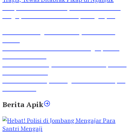
Pesepeda Pancal dan Pejalan Kaki Bernasib
Tragis, Tewas Ditabrak Pikap di Nganjuk
Inilah Lirik Lagu ‘Ibuku’ Karya AKP Moch
Mukid
Video Rilis Polsek Kediri Kota Ungkap 5747
Butil Pil Dobel L
Video Gelora Penyambutan AHY di Rapimnas
Partai Demokrat
Viral Video Adu Jotos Tiga Wanita Di Simpang
Lima Gumul
Berita Apik