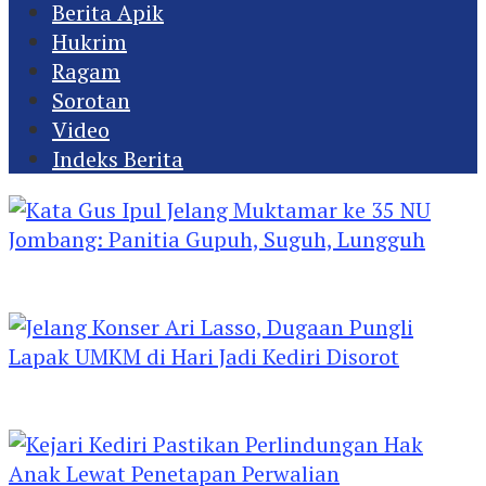
Berita Apik
Hukrim
Ragam
Sorotan
Video
Indeks Berita
Kata Gus Ipul Jelang Muktamar ke 35 NU
Jombang: Panitia Gupuh, Suguh, Lungguh
Jelang Konser Ari Lasso, Dugaan Pungli Lapak
UMKM di Hari Jadi Kediri Disorot