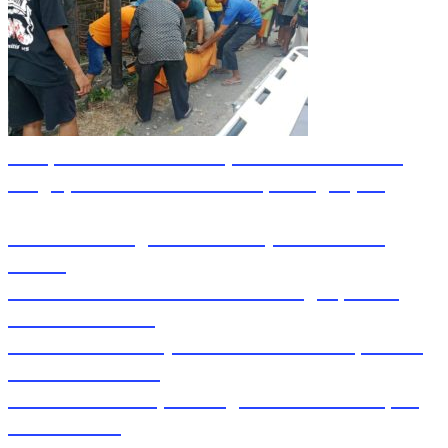
Pesepeda Pancal dan Pejalan Kaki Bernasib
Tragis, Tewas Ditabrak Pikap di Nganjuk
Inilah Lirik Lagu ‘Ibuku’ Karya AKP Moch
Mukid
Video Rilis Polsek Kediri Kota Ungkap 5747
Butil Pil Dobel L
Video Gelora Penyambutan AHY di Rapimnas
Partai Demokrat
Viral Video Adu Jotos Tiga Wanita Di Simpang
Lima Gumul