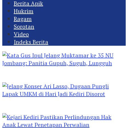
Berita Apik
Hukrim
Ragam
Sorotan
Video
Indeks Berita
Kata Gus Ipul Jelang Muktamar ke 35 NU
Jombang: Panitia Gupuh, Suguh, Lungguh
Jelang Konser Ari Lasso, Dugaan Pungli Lapak
UMKM di Hari Jadi Kediri Disorot