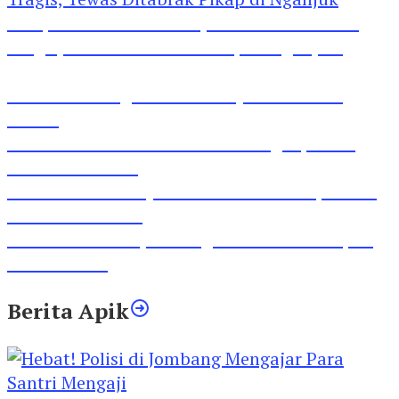
Pesepeda Pancal dan Pejalan Kaki Bernasib
Tragis, Tewas Ditabrak Pikap di Nganjuk
Inilah Lirik Lagu ‘Ibuku’ Karya AKP Moch
Mukid
Video Rilis Polsek Kediri Kota Ungkap 5747
Butil Pil Dobel L
Video Gelora Penyambutan AHY di Rapimnas
Partai Demokrat
Viral Video Adu Jotos Tiga Wanita Di Simpang
Lima Gumul
Berita Apik