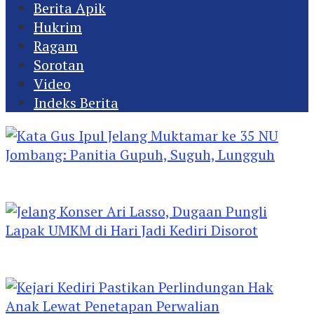
Berita Apik
Hukrim
Ragam
Sorotan
Video
Indeks Berita
Kata Gus Ipul Jelang Muktamar ke 35 NU
Jombang: Panitia Gupuh, Suguh, Lungguh
Jelang Konser Ari Lasso, Dugaan Pungli Lapak
UMKM di Hari Jadi Kediri Disorot