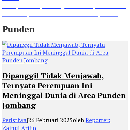
Lihat, Guru di Jombang Itu Menunjukkan Hasil
Prestasinya di Kancah Internasional, Keren!
Punden
Dipanggil Tidak Menjawab,
Ternyata Perempuan Ini
Meninggal Dunia di Area Punden
Jombang
Peristiwa
|
26 Februari 2025
oleh
Reporter:
Zainul Arifin