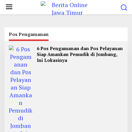
L
e
w
a
t
Pos Pengamanan
i
6 Pos Pengamanan dan Pos Pelayanan
k
Siap Amankan Pemudik di Jombang,
e
Ini Lokasinya
k
o
n
t
e
n