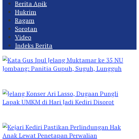
Berita Apik
Hukrim
Ragam
Sorotan
Video
Indeks Berita
Kata Gus Ipul Jelang Muktamar ke 35 NU
Jombang: Panitia Gupuh, Suguh, Lungguh
Jelang Konser Ari Lasso, Dugaan Pungli Lapak
UMKM di Hari Jadi Kediri Disorot