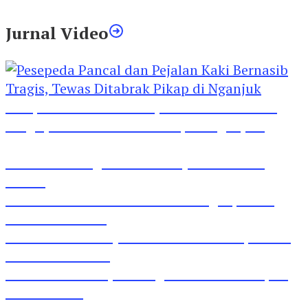
Jurnal Video
Pesepeda Pancal dan Pejalan Kaki Bernasib
Tragis, Tewas Ditabrak Pikap di Nganjuk
Inilah Lirik Lagu ‘Ibuku’ Karya AKP Moch
Mukid
Video Rilis Polsek Kediri Kota Ungkap 5747
Butil Pil Dobel L
Video Gelora Penyambutan AHY di Rapimnas
Partai Demokrat
Viral Video Adu Jotos Tiga Wanita Di Simpang
Lima Gumul