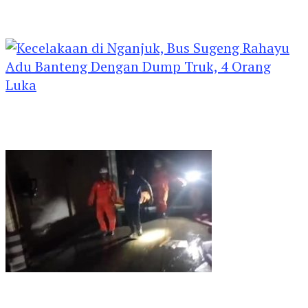
Kejari Kediri Pastikan Perlindungan Hak Anak
Lewat Penetapan Perwalian
Kecelakaan di Nganjuk, Bus Sugeng Rahayu
Adu Banteng Dengan Dump Truk, 4 Orang
Luka
Kebakaran Rumah Mewah di Jombang, ART
Tewas Diduga Menghirup Asap