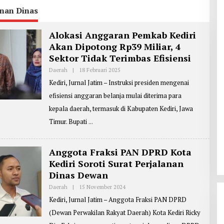
anan Dinas
Alokasi Anggaran Pemkab Kediri
Akan Dipotong Rp39 Miliar, 4
Sektor Tidak Terimbas Efisiensi
Daerah
|
18 Februari 2025
O
L
Kediri, Jurnal Jatim – Instruksi presiden mengenai
E
H
efisiensi anggaran belanja mulai diterima para
R
E
kepala daerah, termasuk di Kabupaten Kediri, Jawa
P
O
Timur. Bupati
R
T
E
R
Anggota Fraksi PAN DPRD Kota
:
Kediri Soroti Surat Perjalanan
M
A
Dinas Dewan
S
J
Daerah
|
15 November 2024
O
O
L
K
Kediri, Jurnal Jatim – Anggota Fraksi PAN DPRD
E
O
H
(Dewan Perwakilan Rakyat Daerah) Kota Kediri Ricky
R
E