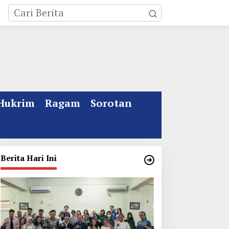
Hukrim
Ragam
Sorotan
Berita Hari Ini
ebakaran Rumah Mewah
Kata Gus Ipul Jelang
i Jombang, ART Tewas
Muktamar ke 35 NU
iduga Menghirup Asap
Jombang: Panitia Gupuh,
Suguh, Lungguh