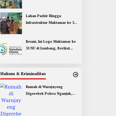
Umum di Muktamar ke 35 NU
Jombang
Lahan Parkir Hingga
Infrastruktur Muktamar ke 35
NU di Jombang Hampir
Rampung
Resmi, Ini Logo Muktamar ke
35 NU di Jombang, Berikut
Filosofinya
Hukum & Kriminalitas
Rumah di Warujayeng
Digerebek Polres Nganjuk,
Temukan 9 Paket Sabu