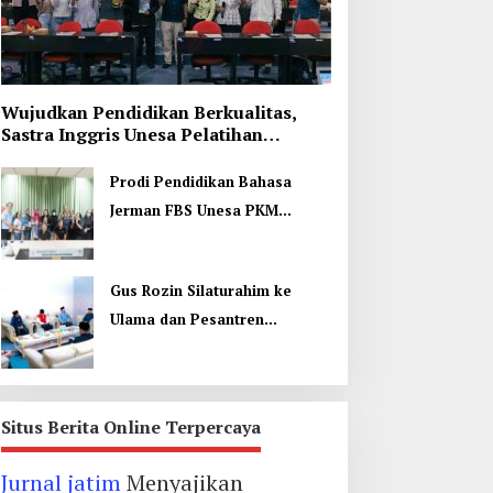
Wujudkan Pendidikan Berkualitas,
Sastra Inggris Unesa Pelatihan
Komunikasi Interkultural
Prodi Pendidikan Bahasa
Jerman FBS Unesa PKM
Internasional, Kenalkan
Budaya di Thailand
Gus Rozin Silaturahim ke
Ulama dan Pesantren
Yogyakarta, Perkuat Ukhuwah
Situs Berita Online Terpercaya
Jurnal jatim
Menyajikan