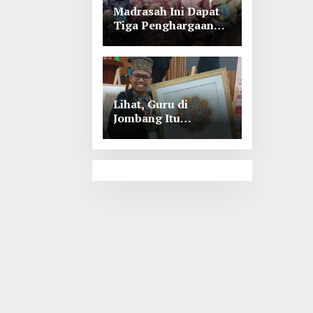
Madrasah Ini Dapat
Tiga Penghargaan
Tingkat Kabupaten
Jombang
Lihat, Guru di
Jombang Itu
Menunjukkan Hasil
Prestasinya di
Kancah
Internasional, Keren!