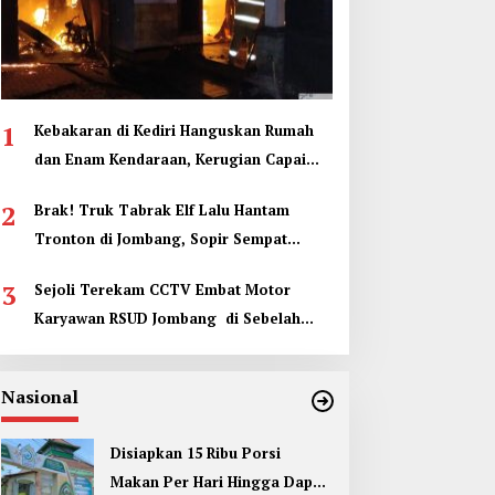
1
Kebakaran di Kediri Hanguskan Rumah
dan Enam Kendaraan, Kerugian Capai
Rp1 Miliar
2
Brak! Truk Tabrak Elf Lalu Hantam
Tronton di Jombang, Sopir Sempat
Terjepit
3
Sejoli Terekam CCTV Embat Motor
Karyawan RSUD Jombang di Sebelah
Kamar Jenazah
Nasional
Disiapkan 15 Ribu Porsi
Makan Per Hari Hingga Dapur