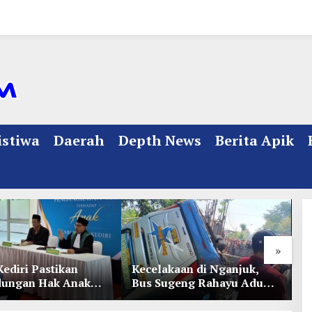
istiwa
Daerah
Depth News
Berita Apik
»
Kediri Pastikan
Kecelakaan di Nganjuk,
K
dungan Hak Anak
Bus Sugeng Rahayu Adu
d
Penetapan
Banteng Dengan Dump
D
ian
Truk, 4 Orang Luka