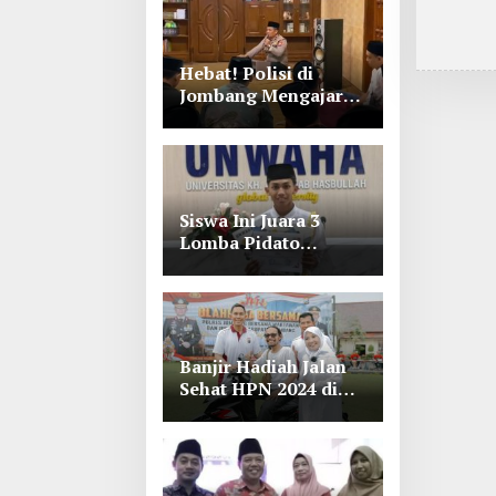
Hebat! Polisi di
Jombang Mengajar
Para Santri Mengaji
Siswa Ini Juara 3
Lomba Pidato
Bahasa Arab se Jawa
Timur-Bali di
Unwaha Jombang
Banjir Hadiah Jalan
Sehat HPN 2024 di
Polres Jombang,
Lihat Tuh Wartawan
Dapat Motor