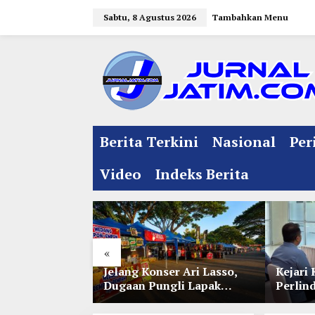
L
Sabtu, 8 Agustus 2026
Tambahkan Menu
e
w
a
t
i
k
e
Berita Terkini
Nasional
Per
k
o
Video
Indeks Berita
n
t
e
n
«
l Jelang
Jelang Konser Ari Lasso,
Kejari 
e 35 NU
Dugaan Pungli Lapak
Perlin
nitia Gupuh,
UMKM di Hari Jadi Kediri
Lewat 
gguh
Disorot
Perwal