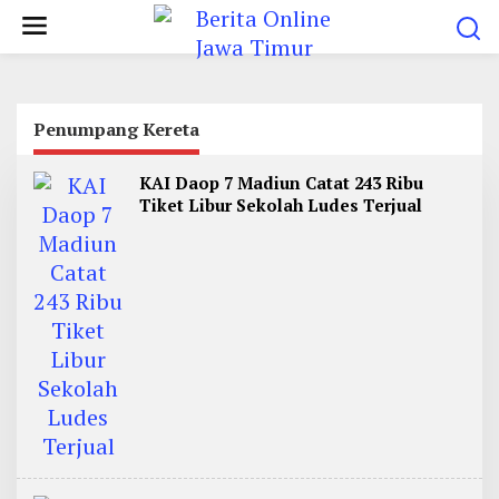
L
e
w
a
t
Penumpang Kereta
i
KAI Daop 7 Madiun Catat 243 Ribu
k
Tiket Libur Sekolah Ludes Terjual
e
k
o
n
t
e
n