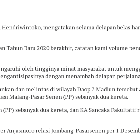
n Hendriwintoko, mengatakan selama delapan belas ha
an Tahun Baru 2020 berakhir, catatan kami volume pen
garuhi oleh tingginya minat masyarakat untuk menggu
n mengantisipasinya dengan menambah delapan perjalan
ankan dan melintas di wilayah Daop 7 Madiun tersebut 
lasi Malang-Pasar Senen (PP) sebanyak dua kereta.
n (PP) sebanyak dua kereta, dan KA Sancaka Fakultatif 
r Anjasmoro relasi Jombang-Pasarsenen per 1 Desembe