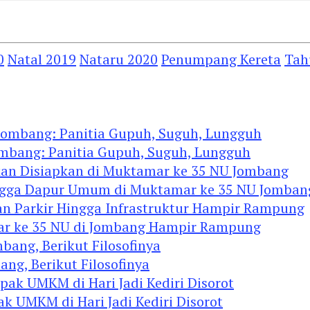
0
Natal 2019
Nataru 2020
Penumpang Kereta
Tah
ombang: Panitia Gupuh, Suguh, Lungguh
Hingga Dapur Umum di Muktamar ke 35 NU Jomban
mar ke 35 NU di Jombang Hampir Rampung
ng, Berikut Filosofinya
ak UMKM di Hari Jadi Kediri Disorot