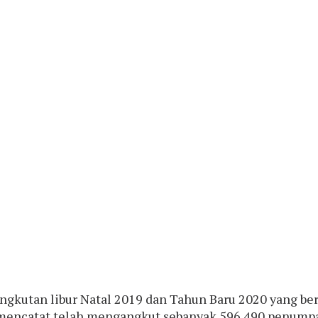
ngkutan libur Natal 2019 dan Tahun Baru 2020 yang ber
 mencatat telah mengangkut sebanyak 596.490 penumpa