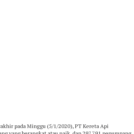
akhir pada Minggu (5/1/2020), PT Kereta Api
ng yang berangkat atau naik, dan 297.791 penumpang