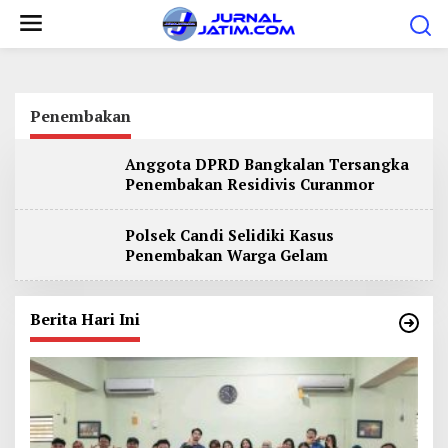
L
e
w
a
t
Penembakan
i
Anggota DPRD Bangkalan Tersangka
k
Penembakan Residivis Curanmor
e
k
Polsek Candi Selidiki Kasus
o
Penembakan Warga Gelam
n
t
Berita Hari Ini
e
n