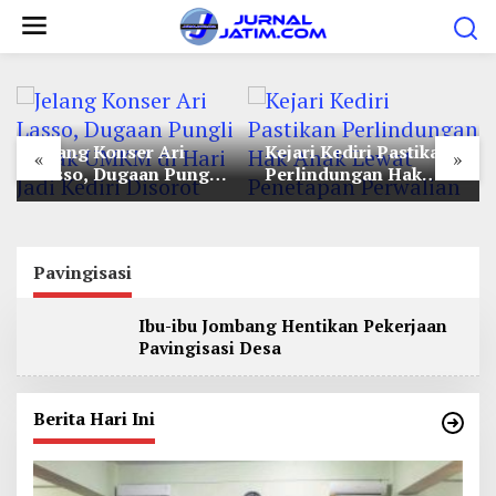
L
e
w
a
t
Jelang Konser Ari
Kejari Kediri Pastikan
i
«
»
Lasso, Dugaan Pungli
Perlindungan Hak
k
Lapak UMKM di Hari
Anak Lewat Penetapan
e
Jadi Kediri Disorot
Perwalian
k
o
Pavingisasi
n
Ibu-ibu Jombang Hentikan Pekerjaan
t
Pavingisasi Desa
e
n
Berita Hari Ini