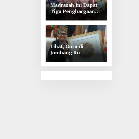
Madrasah Ini Dapat
Tiga Penghargaan
Tingkat Kabupaten
Jombang
Lihat, Guru di
Jombang Itu
Menunjukkan Hasil
Prestasinya di
Kancah
Internasional, Keren!