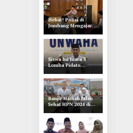
Hebat! Polisi di
Jombang Mengajar
Para Santri Mengaji
Siswa Ini Juara 3
Lomba Pidato
Bahasa Arab se Jawa
Timur-Bali di
Unwaha Jombang
Banjir Hadiah Jalan
Sehat HPN 2024 di
Polres Jombang,
Lihat Tuh Wartawan
Dapat Motor