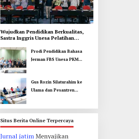
Wujudkan Pendidikan Berkualitas,
Sastra Inggris Unesa Pelatihan
Komunikasi Interkultural
Prodi Pendidikan Bahasa
Jerman FBS Unesa PKM
Internasional, Kenalkan
Budaya di Thailand
Gus Rozin Silaturahim ke
Ulama dan Pesantren
Yogyakarta, Perkuat Ukhuwah
Situs Berita Online Terpercaya
Jurnal jatim
Menyajikan