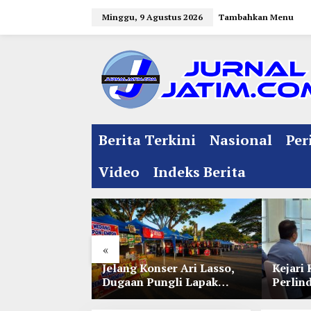
L
Minggu, 9 Agustus 2026
Tambahkan Menu
e
w
a
t
i
k
e
Berita Terkini
Nasional
Per
k
o
Video
Indeks Berita
n
t
e
n
«
l Jelang
Jelang Konser Ari Lasso,
Kejari 
e 35 NU
Dugaan Pungli Lapak
Perlin
nitia Gupuh,
UMKM di Hari Jadi Kediri
Lewat 
gguh
Disorot
Perwal