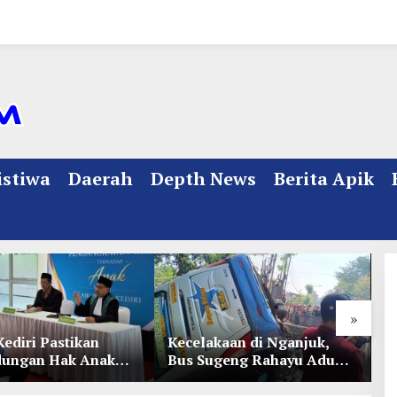
istiwa
Daerah
Depth News
Berita Apik
»
Kediri Pastikan
Kecelakaan di Nganjuk,
K
dungan Hak Anak
Bus Sugeng Rahayu Adu
d
Penetapan
Banteng Dengan Dump
D
ian
Truk, 4 Orang Luka