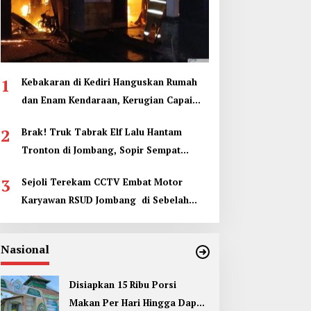
1
Kebakaran di Kediri Hanguskan Rumah
dan Enam Kendaraan, Kerugian Capai
Rp1 Miliar
2
Brak! Truk Tabrak Elf Lalu Hantam
Tronton di Jombang, Sopir Sempat
Terjepit
3
Sejoli Terekam CCTV Embat Motor
Karyawan RSUD Jombang di Sebelah
Kamar Jenazah
Nasional
Disiapkan 15 Ribu Porsi
Makan Per Hari Hingga Dapur