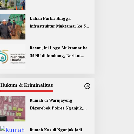
Umum di Muktamar ke 35 NU
Jombang
Lahan Parkir Hingga
Infrastruktur Muktamar ke 35
NU di Jombang Hampir
Rampung
Resmi, Ini Logo Muktamar ke
35 NU di Jombang, Berikut
Filosofinya
Hukum & Kriminalitas
Rumah di Warujayeng
Digerebek Polres Nganjuk,
Temukan 9 Paket Sabu
Rumah Kos di Nganjuk Jadi