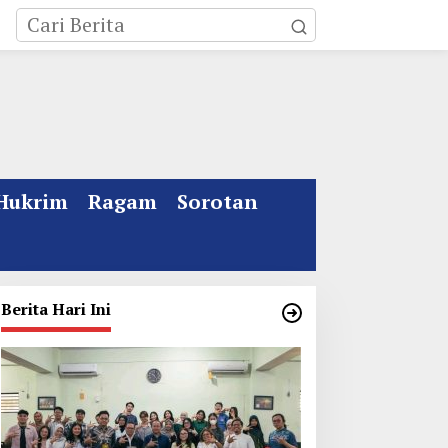
Hukrim
Ragam
Sorotan
Berita Hari Ini
ebakaran Rumah Mewah
Kata Gus Ipul Jelang
i Jombang, ART Tewas
Muktamar ke 35 NU
iduga Menghirup Asap
Jombang: Panitia Gupuh,
Suguh, Lungguh