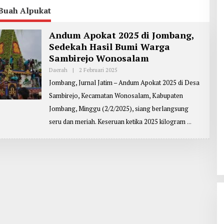
Buah Alpukat
Andum Apokat 2025 di Jombang,
Sedekah Hasil Bumi Warga
Sambirejo Wonosalam
Daerah
|
2 Februari 2025
O
L
Jombang, Jurnal Jatim – Andum Apokat 2025 di Desa
E
H
Sambirejo, Kecamatan Wonosalam, Kabupaten
R
E
Jombang, Minggu (2/2/2025), siang berlangsung
P
O
seru dan meriah. Keseruan ketika 2025 kilogram
R
T
E
R
:
Z
A
I
N
U
L
A
R
I