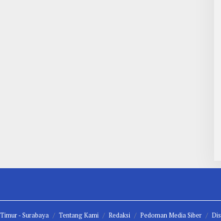
 Timur -
Surabaya
Tentang Kami
Redaksi
Pedoman Media Siber
Dis