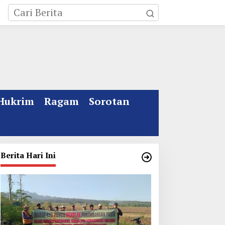
Hukrim
Ragam
Sorotan
Berita Hari Ini
ebakaran Rumah Mewah
Kata Gus Ipul Jelang
i Jombang, ART Tewas
Muktamar ke 35 NU
iduga Menghirup Asap
Jombang: Panitia Gupuh,
Suguh, Lungguh