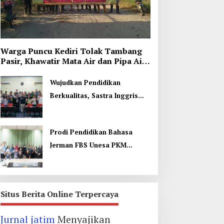
Warga Puncu Kediri Tolak Tambang
Pasir, Khawatir Mata Air dan Pipa Air
Bersih Terancam
Wujudkan Pendidikan
Berkualitas, Sastra Inggris
Unesa Pelatihan Komunikasi
Interkultural
Prodi Pendidikan Bahasa
Jerman FBS Unesa PKM
Internasional, Kenalkan
Budaya di Thailand
Situs Berita Online Terpercaya
Jurnal jatim
Menyajikan