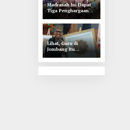
Madrasah Ini Dapat
Tiga Penghargaan
Tingkat Kabupaten
Jombang
Lihat, Guru di
Jombang Itu
Menunjukkan Hasil
Prestasinya di
Kancah
Internasional, Keren!