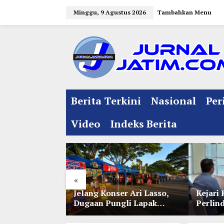
L
Minggu, 9 Agustus 2026
Tambahkan Menu
e
w
a
t
i
k
e
Berita Terkini
Nasional
Per
k
o
Video
Indeks Berita
n
t
e
n
«
l Jelang
Jelang Konser Ari Lasso,
Kejari 
e 35 NU
Dugaan Pungli Lapak
Perlin
nitia Gupuh,
UMKM di Hari Jadi Kediri
Lewat 
gguh
Disorot
Perwal