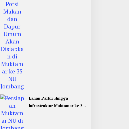
Umum di Muktamar ke 35 NU
Jombang
Lahan Parkir Hingga
Infrastruktur Muktamar ke 35
NU di Jombang Hampir
Rampung