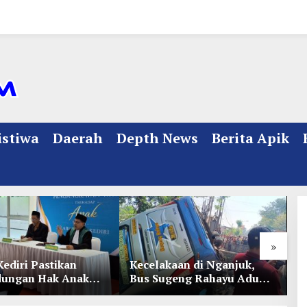
istiwa
Daerah
Depth News
Berita Apik
»
Kediri Pastikan
Kecelakaan di Nganjuk,
K
dungan Hak Anak
Bus Sugeng Rahayu Adu
d
Penetapan
Banteng Dengan Dump
D
ian
Truk, 4 Orang Luka