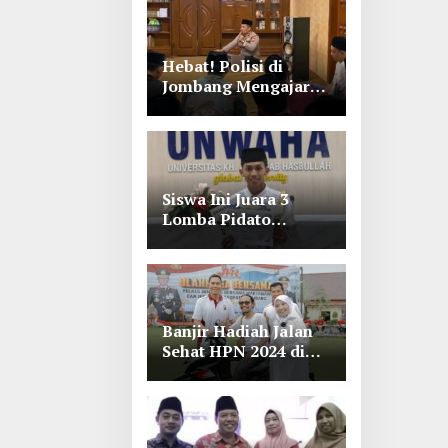
Hebat! Polisi di
Jombang Mengajar
Para Santri Mengaji
Siswa Ini Juara 3
Lomba Pidato
Bahasa Arab se Jawa
Timur-Bali di
Unwaha Jombang
Banjir Hadiah Jalan
Sehat HPN 2024 di
Polres Jombang,
Lihat Tuh Wartawan
Dapat Motor