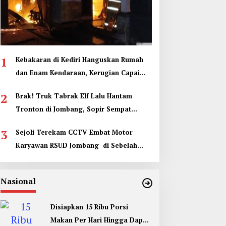
1
Kebakaran di Kediri Hanguskan Rumah
dan Enam Kendaraan, Kerugian Capai
Rp1 Miliar
2
Brak! Truk Tabrak Elf Lalu Hantam
Tronton di Jombang, Sopir Sempat
Terjepit
3
Sejoli Terekam CCTV Embat Motor
Karyawan RSUD Jombang di Sebelah
Kamar Jenazah
Nasional
Disiapkan 15 Ribu Porsi
Makan Per Hari Hingga Dapur