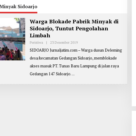
Minyak Sidoarjo
Warga Blokade Pabrik Minyak di
Sidoarjo, Tuntut Pengolahan
Limbah
Peristiwa
|
23 Desember 2019
O
L
SIDOARJO Jurnaljatim.com – Warga dusun Deleming
E
H
desa/kecamatan Gedangan Sidoarjo, memblokade
R
E
akses masuk PT. Tunas Baru Lampung di jalan raya
P
O
Gedangan 147 Sidoarjo.
R
T
E
R
:
D
E
N
N
Y
Y
A
N