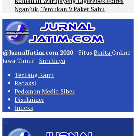
Rumah di Warujayeng Digerebek Polres
Nganjuk, Temukan 9 Paket Sabu
@JurnalJatim.com 2020
- Situs
Berita
Online
Jawa Timur -
Surabaya
Tentang Kami
Redaksi
Pedoman Media Siber
Disclaimer
Indeks