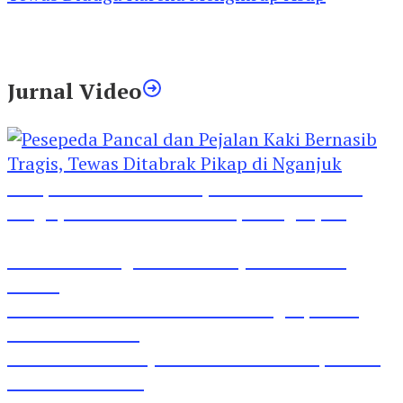
Kebakaran Rumah Mewah di Jombang, ART
Tewas Diduga Menghirup Asap
Jurnal Video
Pesepeda Pancal dan Pejalan Kaki Bernasib
Tragis, Tewas Ditabrak Pikap di Nganjuk
Inilah Lirik Lagu ‘Ibuku’ Karya AKP Moch
Mukid
Video Rilis Polsek Kediri Kota Ungkap 5747
Butil Pil Dobel L
Video Gelora Penyambutan AHY di Rapimnas
Partai Demokrat