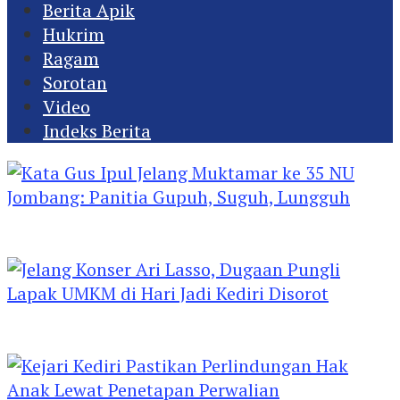
Berita Apik
Hukrim
Ragam
Sorotan
Video
Indeks Berita
Kata Gus Ipul Jelang Muktamar ke 35 NU
Jombang: Panitia Gupuh, Suguh, Lungguh
Jelang Konser Ari Lasso, Dugaan Pungli Lapak
UMKM di Hari Jadi Kediri Disorot