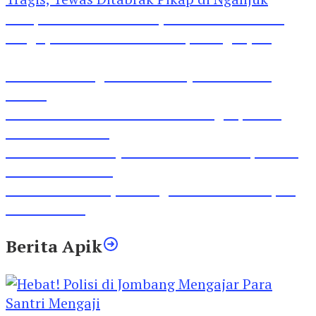
Pesepeda Pancal dan Pejalan Kaki Bernasib
Tragis, Tewas Ditabrak Pikap di Nganjuk
Inilah Lirik Lagu ‘Ibuku’ Karya AKP Moch
Mukid
Video Rilis Polsek Kediri Kota Ungkap 5747
Butil Pil Dobel L
Video Gelora Penyambutan AHY di Rapimnas
Partai Demokrat
Viral Video Adu Jotos Tiga Wanita Di Simpang
Lima Gumul
Berita Apik