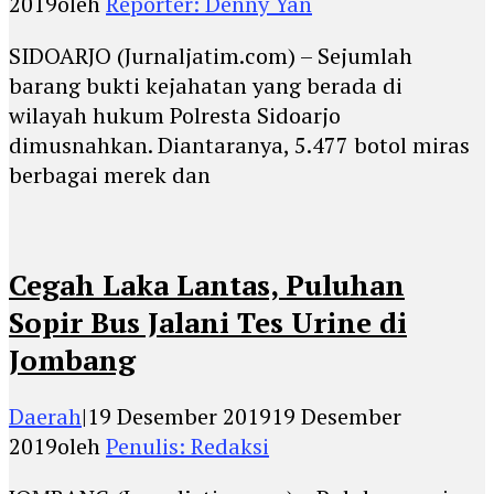
2019
oleh
Reporter: Denny Yan
SIDOARJO (Jurnaljatim.com) – Sejumlah
barang bukti kejahatan yang berada di
wilayah hukum Polresta Sidoarjo
dimusnahkan. Diantaranya, 5.477 botol miras
berbagai merek dan
Cegah Laka Lantas, Puluhan
Sopir Bus Jalani Tes Urine di
Jombang
Daerah
|
19 Desember 2019
19 Desember
2019
oleh
Penulis: Redaksi