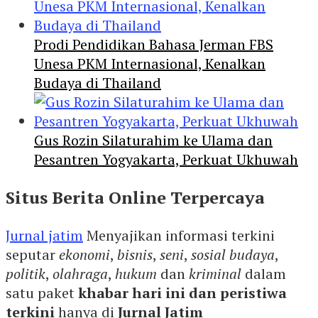
Prodi Pendidikan Bahasa Jerman FBS
Unesa PKM Internasional, Kenalkan
Budaya di Thailand
Gus Rozin Silaturahim ke Ulama dan
Pesantren Yogyakarta, Perkuat Ukhuwah
Situs Berita Online Terpercaya
Jurnal jatim
Menyajikan informasi terkini
seputar
ekonomi
,
bisnis
,
seni
,
sosial budaya
,
politik
,
olahraga
,
hukum
dan
kriminal
dalam
satu paket
khabar hari ini dan peristiwa
terkini
hanya di
Jurnal Jatim