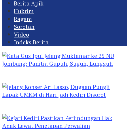
Berita Apik
Hukrim
Ragam
Sorotan
Video
Indeks Berita
Kata Gus Ipul Jelang Muktamar ke 35 NU
Jombang: Panitia Gupuh, Suguh, Lungguh
Jelang Konser Ari Lasso, Dugaan Pungli Lapak
UMKM di Hari Jadi Kediri Disorot