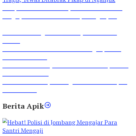
Pesepeda Pancal dan Pejalan Kaki Bernasib
Tragis, Tewas Ditabrak Pikap di Nganjuk
Inilah Lirik Lagu ‘Ibuku’ Karya AKP Moch
Mukid
Video Rilis Polsek Kediri Kota Ungkap 5747
Butil Pil Dobel L
Video Gelora Penyambutan AHY di Rapimnas
Partai Demokrat
Viral Video Adu Jotos Tiga Wanita Di Simpang
Lima Gumul
Berita Apik