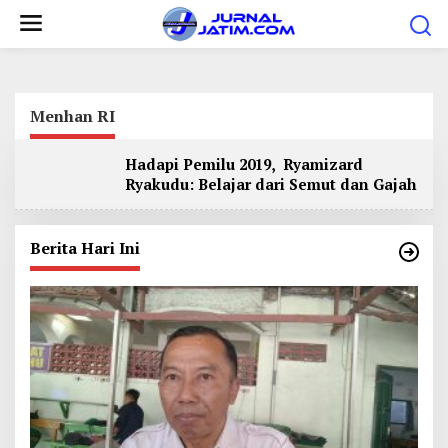
L
e
w
a
t
Menhan RI
i
Hadapi Pemilu 2019, Ryamizard
k
Ryakudu: Belajar dari Semut dan Gajah
e
k
o
Berita Hari Ini
n
t
e
n