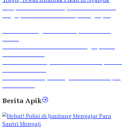
Pesepeda Pancal dan Pejalan Kaki Bernasib
Tragis, Tewas Ditabrak Pikap di Nganjuk
Inilah Lirik Lagu ‘Ibuku’ Karya AKP Moch
Mukid
Video Rilis Polsek Kediri Kota Ungkap 5747
Butil Pil Dobel L
Video Gelora Penyambutan AHY di Rapimnas
Partai Demokrat
Viral Video Adu Jotos Tiga Wanita Di Simpang
Lima Gumul
Berita Apik