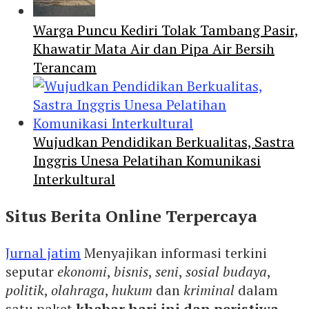
Warga Puncu Kediri Tolak Tambang Pasir,
Khawatir Mata Air dan Pipa Air Bersih
Terancam
Wujudkan Pendidikan Berkualitas, Sastra
Inggris Unesa Pelatihan Komunikasi
Interkultural
Situs Berita Online Terpercaya
Jurnal jatim
Menyajikan informasi terkini
seputar
ekonomi
,
bisnis
,
seni
,
sosial budaya
,
politik
,
olahraga
,
hukum
dan
kriminal
dalam
satu paket
khabar hari ini dan peristiwa