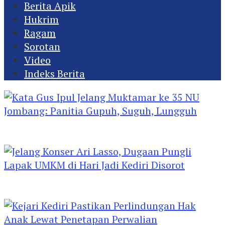
Berita Apik
Hukrim
Ragam
Sorotan
Video
Indeks Berita
Kata Gus Ipul Jelang Muktamar ke 35 NU
Jombang: Panitia Gupuh, Suguh, Lungguh
Jelang Konser Ari Lasso, Dugaan Pungli Lapak
UMKM di Hari Jadi Kediri Disorot