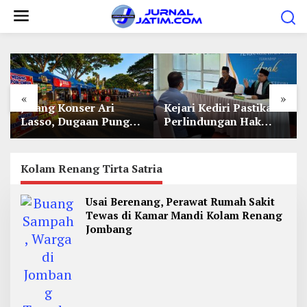
L
e
w
a
t
i
«
»
Jelang Konser Ari
Kejari Kediri Pastikan
k
Lasso, Dugaan Pungli
Perlindungan Hak
e
Lapak UMKM di Hari
Anak Lewat Penetapan
Jadi Kediri Disorot
Perwalian
k
o
Kolam Renang Tirta Satria
n
Usai Berenang, Perawat Rumah Sakit
t
Tewas di Kamar Mandi Kolam Renang
e
Jombang
n