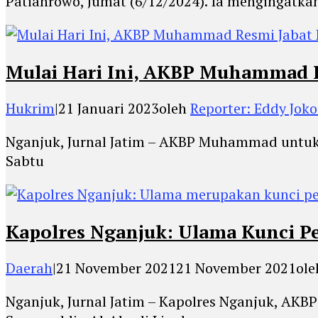
Patianrowo, Jumat (6/12/2024). Ia mengingatka
Mulai Hari Ini, AKBP Muhammad R
Hukrim
|
21 Januari 2023
oleh
Reporter: Eddy Jok
Nganjuk, Jurnal Jatim – AKBP Muhammad untuk 
Sabtu
Kapolres Nganjuk: Ulama Kunci 
Daerah
|
21 November 2021
21 November 2021
ol
Nganjuk, Jurnal Jatim – Kapolres Nganjuk, AK