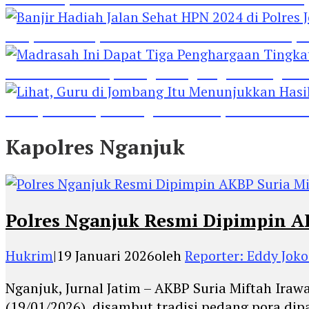
Banjir Hadiah Jalan Sehat HPN 2024 di Polres 
Madrasah Ini Dapat Tiga Penghargaan Tingkat
Lihat, Guru di Jombang Itu Menunjukkan Hasil P
Kapolres Nganjuk
Polres Nganjuk Resmi Dipimpin AK
Hukrim
|
19 Januari 2026
oleh
Reporter: Eddy Jok
Nganjuk, Jurnal Jatim – AKBP Suria Miftah Ira
(19/01/2026), disambut tradisi pedang pora dip