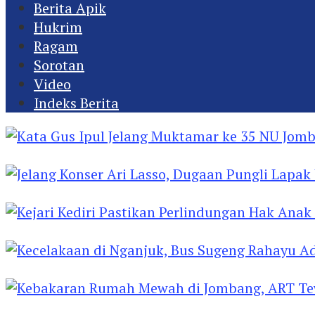
Berita Apik
Hukrim
Ragam
Sorotan
Video
Indeks Berita
Kata Gus Ipul Jelang Muktamar ke 35 NU Jomba
Jelang Konser Ari Lasso, Dugaan Pungli Lapak U
Kejari Kediri Pastikan Perlindungan Hak Anak 
Kecelakaan di Nganjuk, Bus Sugeng Rahayu Ad
Kebakaran Rumah Mewah di Jombang, ART Tew