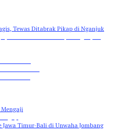
gis, Tewas Ditabrak Pikap di Nganjuk
 Pil Dobel L
rtai Demokrat
 Lima Gumul
Mengaji
 Jawa Timur-Bali di Unwaha Jombang