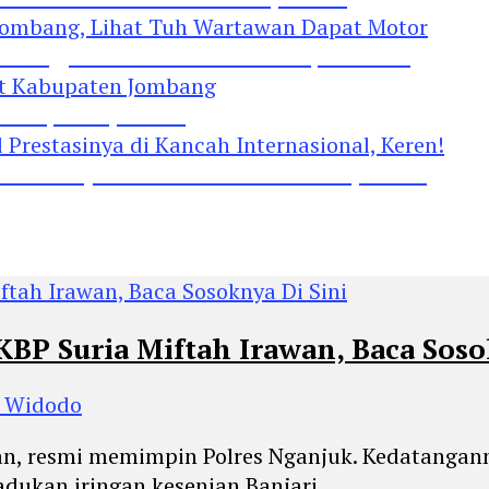
Jombang, Lihat Tuh Wartawan Dapat Motor
 Kabupaten Jombang
restasinya di Kancah Internasional, Keren!
BP Suria Miftah Irawan, Baca Soso
o Widodo
wan, resmi memimpin Polres Nganjuk. Kedatangann
adukan iringan kesenian Banjari