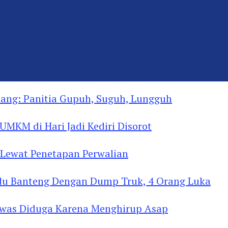
ng: Panitia Gupuh, Suguh, Lungguh
MKM di Hari Jadi Kediri Disorot
Lewat Penetapan Perwalian
u Banteng Dengan Dump Truk, 4 Orang Luka
as Diduga Menghirup Asap