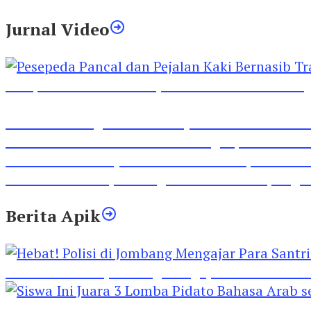
Jurnal Video
Pesepeda Pancal dan Pejalan Kaki Bernasib Tra
Inilah Lirik Lagu ‘Ibuku’ Karya AKP Moch Mukid
Video Rilis Polsek Kediri Kota Ungkap 5747 Butil
Video Gelora Penyambutan AHY di Rapimnas Pa
Viral Video Adu Jotos Tiga Wanita Di Simpang
Berita Apik
Hebat! Polisi di Jombang Mengajar Para Santri 
Siswa Ini Juara 3 Lomba Pidato Bahasa Arab se