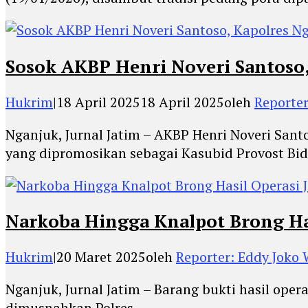
Sosok AKBP Henri Noveri Santoso
Hukrim
|
18 April 2025
18 April 2025
oleh
Reporter
Nganjuk, Jurnal Jatim – AKBP Henri Noveri San
yang dipromosikan sebagai Kasubid Provost Bi
Narkoba Hingga Knalpot Brong Has
Hukrim
|
20 Maret 2025
oleh
Reporter: Eddy Joko
Nganjuk, Jurnal Jatim – Barang bukti hasil opera
dimusnahkan Polres