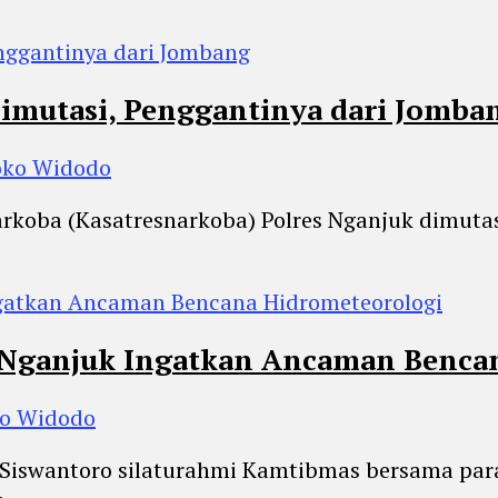
Dimutasi, Penggantinya dari Jomba
Joko Widodo
narkoba (Kasatresnarkoba) Polres Nganjuk dimutas
s Nganjuk Ingatkan Ancaman Benca
ko Widodo
P Siswantoro silaturahmi Kamtibmas bersama pa