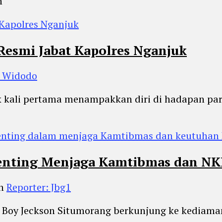
n
esmi Jabat Kapolres Nganjuk
o Widodo
kali pertama menampakkan diri di hadapan para 
Penting Menjaga Kamtibmas dan NK
eh
Reporter: Jbg1
BP Boy Jeckson Situmorang berkunjung ke kediam