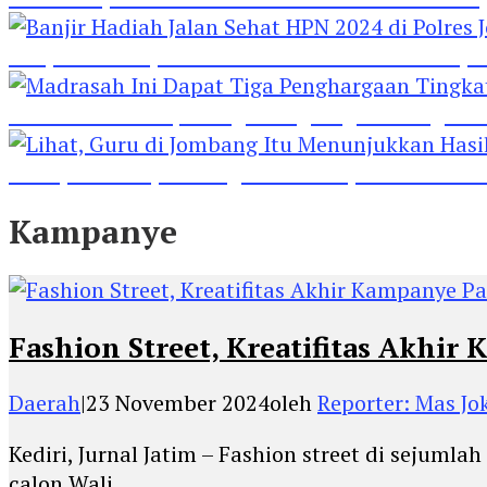
Banjir Hadiah Jalan Sehat HPN 2024 di Polres 
Madrasah Ini Dapat Tiga Penghargaan Tingkat
Lihat, Guru di Jombang Itu Menunjukkan Hasil P
Kampanye
Fashion Street, Kreatifitas Akhir
Daerah
|
23 November 2024
oleh
Reporter: Mas Jo
Kediri, Jurnal Jatim – Fashion street di sejum
calon Wali