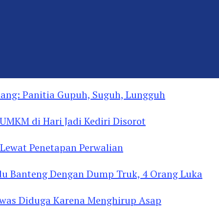
ng: Panitia Gupuh, Suguh, Lungguh
MKM di Hari Jadi Kediri Disorot
Lewat Penetapan Perwalian
u Banteng Dengan Dump Truk, 4 Orang Luka
as Diduga Menghirup Asap