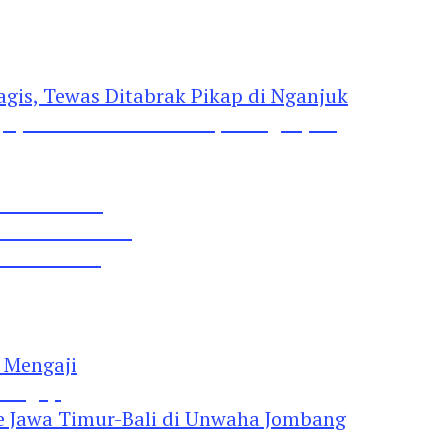
gis, Tewas Ditabrak Pikap di Nganjuk
 Pil Dobel L
rtai Demokrat
 Lima Gumul
Mengaji
 Jawa Timur-Bali di Unwaha Jombang