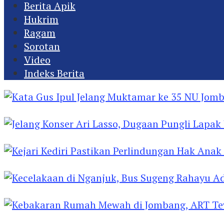
Berita Apik
Hukrim
Ragam
Sorotan
Video
Indeks Berita
Kata Gus Ipul Jelang Muktamar ke 35 NU Jomba
Jelang Konser Ari Lasso, Dugaan Pungli Lapak U
Kejari Kediri Pastikan Perlindungan Hak Anak 
Kecelakaan di Nganjuk, Bus Sugeng Rahayu Ad
Kebakaran Rumah Mewah di Jombang, ART Tew