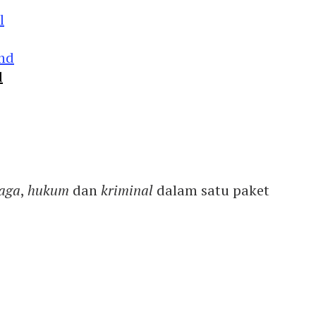
d
aga
,
hukum
dan
kriminal
dalam satu paket