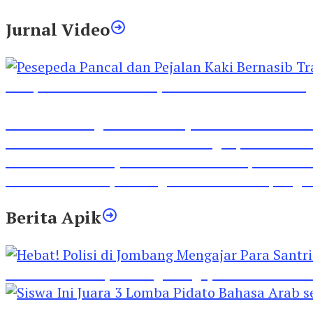
Jurnal Video
Pesepeda Pancal dan Pejalan Kaki Bernasib Tra
Inilah Lirik Lagu ‘Ibuku’ Karya AKP Moch Mukid
Video Rilis Polsek Kediri Kota Ungkap 5747 Butil
Video Gelora Penyambutan AHY di Rapimnas Pa
Viral Video Adu Jotos Tiga Wanita Di Simpang
Berita Apik
Hebat! Polisi di Jombang Mengajar Para Santri 
Siswa Ini Juara 3 Lomba Pidato Bahasa Arab se