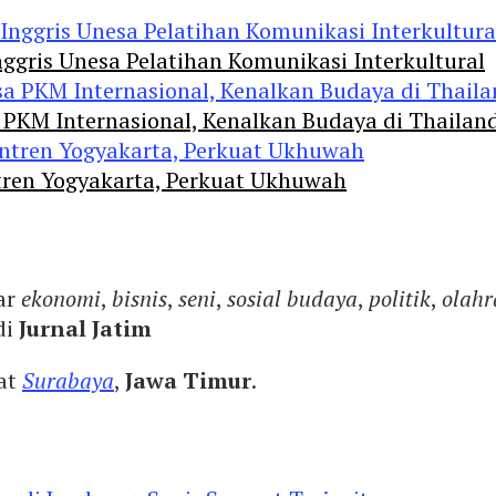
ggris Unesa Pelatihan Komunikasi Interkultural
 PKM Internasional, Kenalkan Budaya di Thailan
tren Yogyakarta, Perkuat Ukhuwah
ar
ekonomi
,
bisnis
,
seni
,
sosial budaya
,
politik
,
olahr
di
Jurnal Jatim
yat
Surabaya
,
Jawa Timur
.