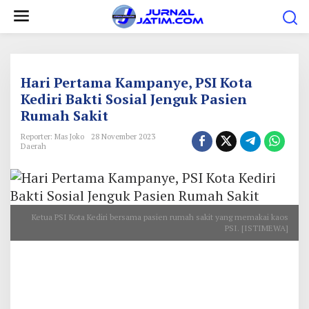
L
e
w
a
t
Hari Pertama Kampanye, PSI Kota
i
Kediri Bakti Sosial Jenguk Pasien
Rumah Sakit
k
e
Reporter: Mas Joko
28 November 2023
Daerah
k
o
n
t
Ketua PSI Kota Kediri bersama pasien rumah sakit yang memakai kaos
e
PSI. [ISTIMEWA]
n