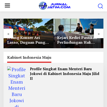
L
e
w
a
t
«
»
i
Jelang Konser Ari
Kejari Kediri Pastikan
k
Lasso, Dugaan Pungli
Perlindungan Hak
e
Lapak UMKM di Hari
Anak Lewat Penetapan
Jadi Kediri Disorot
Perwalian
k
Kabinet Indonesia Maju
o
n
Profile Singkat Enam Menteri Baru
t
Jokowi di Kabinet Indonesia Maju Jilid
e
II
n