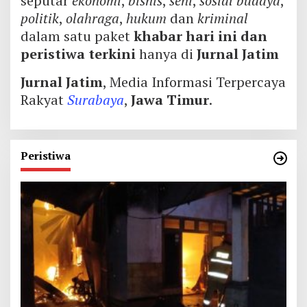
seputar
ekonomi
,
bisnis
,
seni
,
sosial budaya
,
politik
,
olahraga
,
hukum
dan
kriminal
dalam satu paket
khabar hari ini dan
peristiwa terkini
hanya di
Jurnal Jatim
Jurnal Jatim
, Media Informasi Terpercaya
Rakyat
Surabaya
,
Jawa Timur
.
Peristiwa