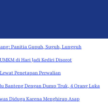
ng: Panitia Gupuh, Suguh, Lungguh
MKM di Hari Jadi Kediri Disorot
Lewat Penetapan Perwalian
u Banteng Dengan Dump Truk, 4 Orang Luka
as Diduga Menghirup Asap