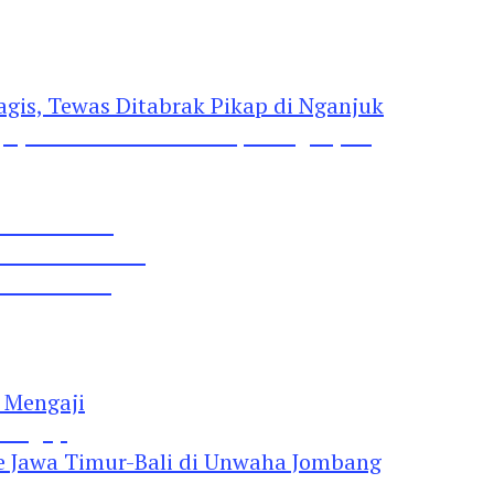
gis, Tewas Ditabrak Pikap di Nganjuk
 Pil Dobel L
rtai Demokrat
 Lima Gumul
Mengaji
 Jawa Timur-Bali di Unwaha Jombang