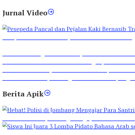
Jurnal Video
Pesepeda Pancal dan Pejalan Kaki Bernasib Tra
Inilah Lirik Lagu ‘Ibuku’ Karya AKP Moch Mukid
Video Rilis Polsek Kediri Kota Ungkap 5747 Butil
Video Gelora Penyambutan AHY di Rapimnas Pa
Viral Video Adu Jotos Tiga Wanita Di Simpang
Berita Apik
Hebat! Polisi di Jombang Mengajar Para Santri 
Siswa Ini Juara 3 Lomba Pidato Bahasa Arab se