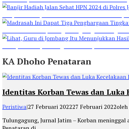
Banjir Hadiah Jalan Sehat HPN 2024 di Polres 
Madrasah Ini Dapat Tiga Penghargaan Tingkat
Lihat, Guru di Jombang Itu Menunjukkan Hasil P
KA Dhoho Penataran
Identitas Korban Tewas dan Luka 
Peristiwa
|
27 Februari 2022
27 Februari 2022
ole
Tulungagung, Jurnal Jatim – Korban meninggal
Penataran di