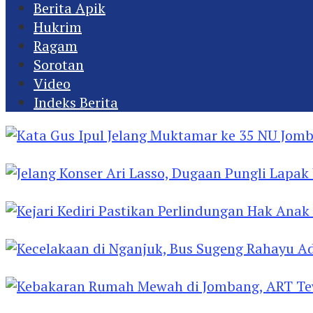
Berita Apik
Hukrim
Ragam
Sorotan
Video
Indeks Berita
Kata Gus Ipul Jelang Muktamar ke 35 NU Jomba
Jelang Konser Ari Lasso, Dugaan Pungli Lapak U
Kejari Kediri Pastikan Perlindungan Hak Anak 
Kecelakaan di Nganjuk, Bus Sugeng Rahayu Ad
Kebakaran Rumah Mewah di Jombang, ART Tew