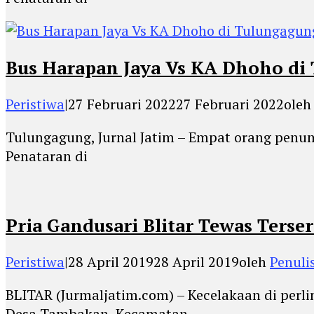
Bus Harapan Jaya Vs KA Dhoho di
Peristiwa
|
27 Februari 2022
27 Februari 2022
ole
Tulungagung, Jurnal Jatim – Empat orang penu
Penataran di
Pria Gandusari Blitar Tewas Ters
Peristiwa
|
28 April 2019
28 April 2019
oleh
Penuli
BLITAR (Jurmaljatim.com) – Kecelakaan di perli
Desa Tambakan, Kecamatan