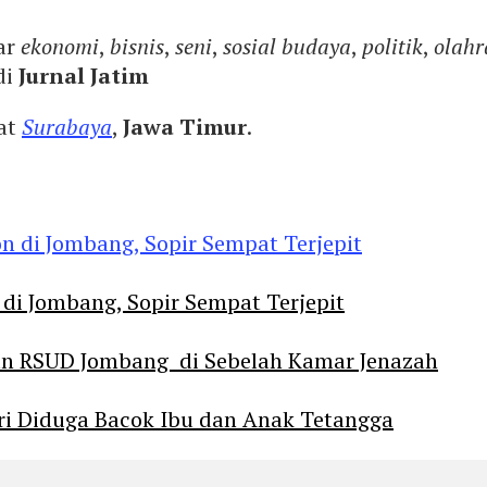
ar
ekonomi
,
bisnis
,
seni
,
sosial budaya
,
politik
,
olahr
di
Jurnal Jatim
yat
Surabaya
,
Jawa Timur
.
 di Jombang, Sopir Sempat Terjepit
an RSUD Jombang di Sebelah Kamar Jenazah
diri Diduga Bacok Ibu dan Anak Tetangga