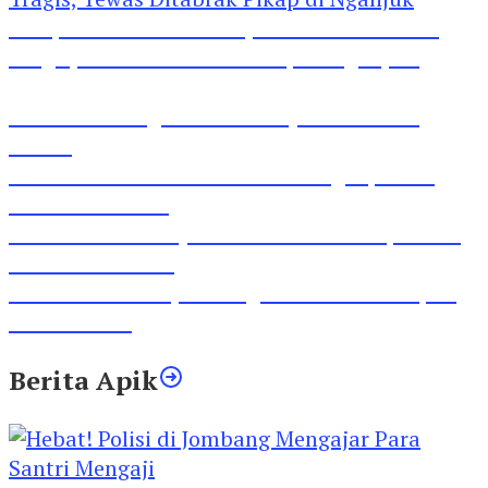
Pesepeda Pancal dan Pejalan Kaki Bernasib
Tragis, Tewas Ditabrak Pikap di Nganjuk
Inilah Lirik Lagu ‘Ibuku’ Karya AKP Moch
Mukid
Video Rilis Polsek Kediri Kota Ungkap 5747
Butil Pil Dobel L
Video Gelora Penyambutan AHY di Rapimnas
Partai Demokrat
Viral Video Adu Jotos Tiga Wanita Di Simpang
Lima Gumul
Berita Apik