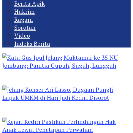
Berita Apik
Hukrim
Ragam
Sorotan
Video
Indeks Berita
Kata Gus Ipul Jelang Muktamar ke 35 NU
Jombang: Panitia Gupuh, Suguh, Lungguh
Jelang Konser Ari Lasso, Dugaan Pungli Lapak
UMKM di Hari Jadi Kediri Disorot