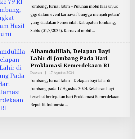
L
Jombang, Jurnal Jatim – Puluhan mobil hias unjuk
E
H
gigi dalam event karnaval ‘bangga menjadi petani’
R
E
yang diadakan Pemerintah Kabupaten Jombang,
P
O
Sabtu (31/8/2024). Karnaval mobil
R
T
E
R
Alhamdulillah, Delapan Bayi
:
Z
Lahir di Jombang Pada Hari
A
Proklamasi Kemerdekaan RI
I
N
U
Daerah
|
17 Agustus 2024
O
L
L
Jombang, Jurnal Jatim – Delapan bayi lahir di
A
E
R
H
Jombang pada 17 Agustus 2024. Kelahiran bayi
I
R
F
E
tersebut bertepatan hari Proklamasi Kemerdekaan
I
P
N
O
Republik Indonesia
R
T
E
R
:
Z
A
I