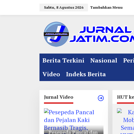
L
Sabtu, 8 Agustus 2026
Tambahkan Menu
e
w
a
t
i
k
e
Berita Terkini
Nasional
Per
k
o
Video
Indeks Berita
n
t
e
Jurnal Video
HUT ke
n
Pesepeda Pancal dan