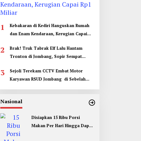
1
Kebakaran di Kediri Hanguskan Rumah
dan Enam Kendaraan, Kerugian Capai
Rp1 Miliar
2
Brak! Truk Tabrak Elf Lalu Hantam
Tronton di Jombang, Sopir Sempat
Terjepit
3
Sejoli Terekam CCTV Embat Motor
Karyawan RSUD Jombang di Sebelah
Kamar Jenazah
Nasional
Disiapkan 15 Ribu Porsi
Makan Per Hari Hingga Dapur
Umum di Muktamar ke 35 NU