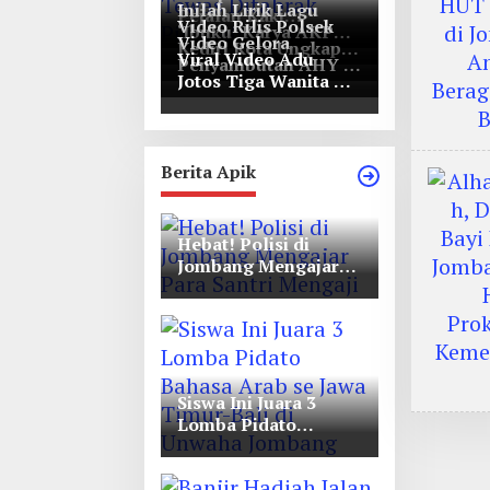
Inilah Lirik Lagu
Pejalan Kaki
Video Rilis Polsek
‘Ibuku’ Karya AKP
Bernasib Tragis,
Video Gelora
Kediri Kota Ungkap
Moch Mukid
Tewas Ditabrak
Viral Video Adu
Penyambutan AHY di
5747 Butil Pil Dobel
Pikap di Nganjuk
Jotos Tiga Wanita Di
Rapimnas Partai
L
Simpang Lima Gumul
Demokrat
Berita Apik
Hebat! Polisi di
Jombang Mengajar
Para Santri Mengaji
Siswa Ini Juara 3
Lomba Pidato
Bahasa Arab se Jawa
Timur-Bali di