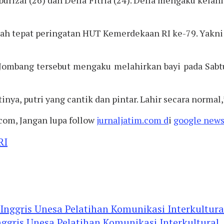
alah tepat peringatan HUT Kemerdekaan RI ke-79. Yakni 
mbang tersebut mengaku melahirkan bayi pada Sabtu 
nya, putri yang cantik dan pintar. Lahir secara normal,
.com, Jangan lupa follow
jurnaljatim.com d
i
google news
RI
ggris Unesa Pelatihan Komunikasi Interkultural