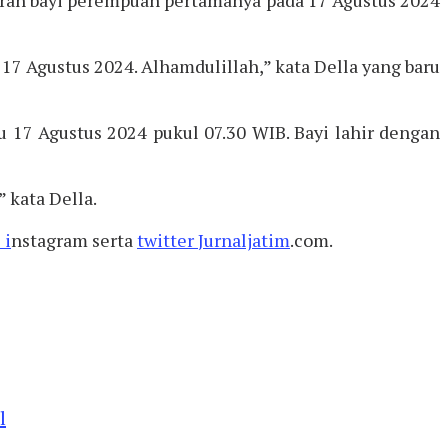
17 Agustus 2024. Alhamdulillah,” kata Della yang baru
17 Agustus 2024 pukul 07.30 WIB. Bayi lahir dengan
” kata Della.
 i
nstagram serta
twitter
Jurnaljatim
.com.