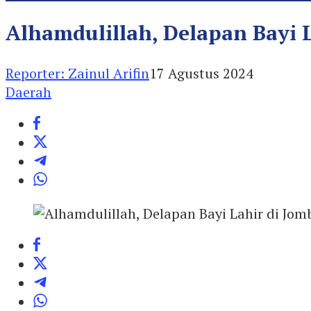
Alhamdulillah, Delapan Bayi 
Reporter: Zainul Arifin
17 Agustus 2024
Daerah