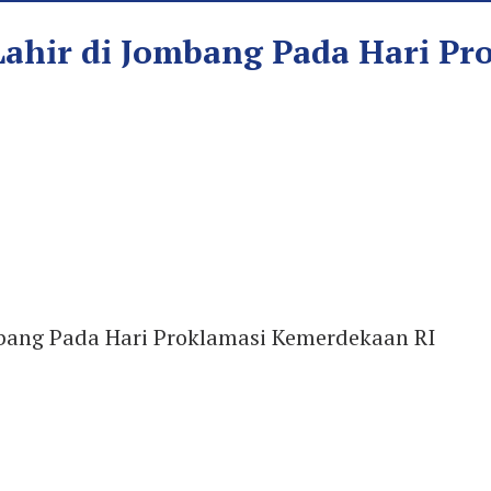
Lahir di Jombang Pada Hari P