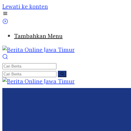
Lewati ke konten
Tambahkan Menu