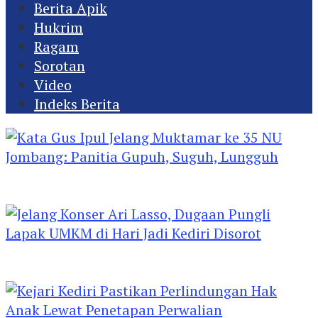
Berita Apik
Hukrim
Ragam
Sorotan
Video
Indeks Berita
Kata Gus Ipul Jelang Muktamar ke 35 NU
Jombang: Panitia Gupuh, Suguh, Lungguh
Jelang Konser Ari Lasso, Dugaan Pungli Lapak
UMKM di Hari Jadi Kediri Disorot