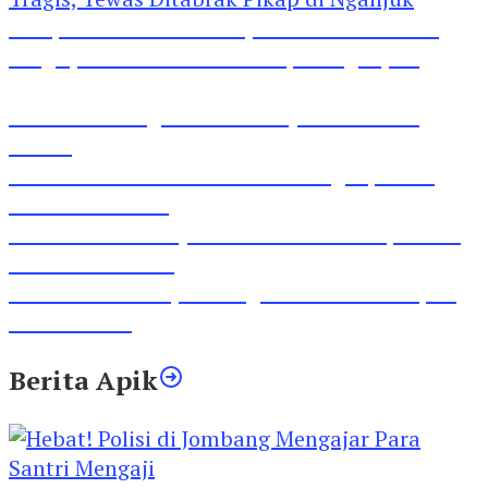
Pesepeda Pancal dan Pejalan Kaki Bernasib
Tragis, Tewas Ditabrak Pikap di Nganjuk
Inilah Lirik Lagu ‘Ibuku’ Karya AKP Moch
Mukid
Video Rilis Polsek Kediri Kota Ungkap 5747
Butil Pil Dobel L
Video Gelora Penyambutan AHY di Rapimnas
Partai Demokrat
Viral Video Adu Jotos Tiga Wanita Di Simpang
Lima Gumul
Berita Apik