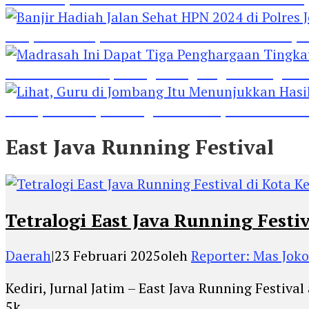
Banjir Hadiah Jalan Sehat HPN 2024 di Polres 
Madrasah Ini Dapat Tiga Penghargaan Tingkat
Lihat, Guru di Jombang Itu Menunjukkan Hasil P
East Java Running Festival
Tetralogi East Java Running Festi
Daerah
|
23 Februari 2025
oleh
Reporter: Mas Joko
Kediri, Jurnal Jatim – East Java Running Festiva
5k