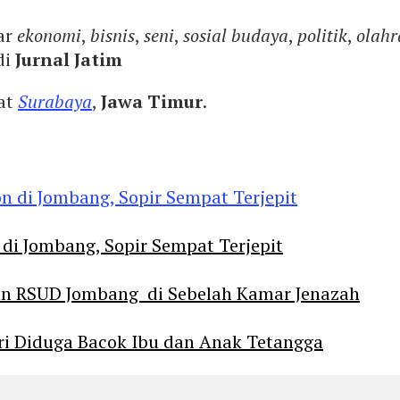
ar
ekonomi
,
bisnis
,
seni
,
sosial budaya
,
politik
,
olahr
di
Jurnal Jatim
yat
Surabaya
,
Jawa Timur
.
 di Jombang, Sopir Sempat Terjepit
an RSUD Jombang di Sebelah Kamar Jenazah
diri Diduga Bacok Ibu dan Anak Tetangga