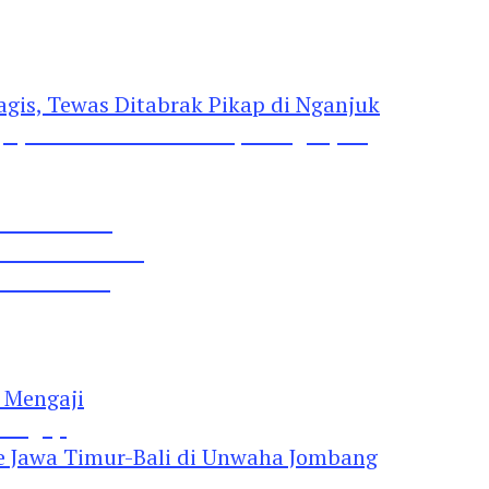
gis, Tewas Ditabrak Pikap di Nganjuk
 Pil Dobel L
rtai Demokrat
 Lima Gumul
Mengaji
 Jawa Timur-Bali di Unwaha Jombang