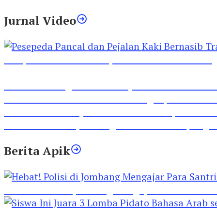
Jurnal Video
Pesepeda Pancal dan Pejalan Kaki Bernasib Tra
Inilah Lirik Lagu ‘Ibuku’ Karya AKP Moch Mukid
Video Rilis Polsek Kediri Kota Ungkap 5747 Butil
Video Gelora Penyambutan AHY di Rapimnas Pa
Viral Video Adu Jotos Tiga Wanita Di Simpang
Berita Apik
Hebat! Polisi di Jombang Mengajar Para Santri 
Siswa Ini Juara 3 Lomba Pidato Bahasa Arab se