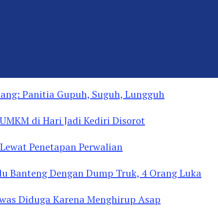
ng: Panitia Gupuh, Suguh, Lungguh
MKM di Hari Jadi Kediri Disorot
Lewat Penetapan Perwalian
u Banteng Dengan Dump Truk, 4 Orang Luka
as Diduga Menghirup Asap