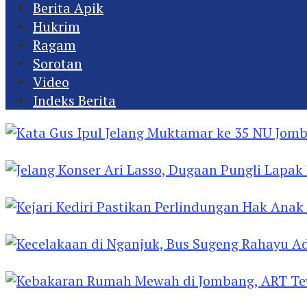
Berita Apik
Hukrim
Ragam
Sorotan
Video
Indeks Berita
Kata Gus Ipul Jelang Muktamar ke 35 NU Jomba
Jelang Konser Ari Lasso, Dugaan Pungli Lapak U
Kejari Kediri Pastikan Perlindungan Hak Anak 
Kecelakaan di Nganjuk, Bus Sugeng Rahayu Ad
Kebakaran Rumah Mewah di Jombang, ART Tew