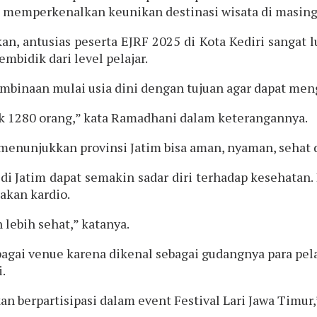
an memperkenalkan keunikan destinasi wisata di masin
 antusias peserta EJRF 2025 di Kota Kediri sangat luar
bidik dari level pelajar.
embinaan mulai usia dini dengan tujuan agar dapat me
yak 1280 orang,” kata Ramadhani dalam keterangannya.
menunjukkan provinsi Jatim bisa aman, nyaman, sehat d
di Jatim dapat semakin sadar diri terhadap kesehata
pakan kardio.
 lebih sehat,” katanya.
ai venue karena dikenal sebagai gudangnya para pelar
.
n berpartisipasi dalam event Festival Lari Jawa Timur,”