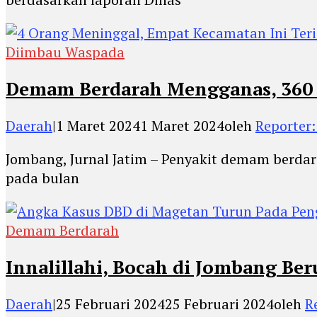
Diimbau Waspada
Demam Berdarah Mengganas, 360 W
Daerah
|
1 Maret 2024
1 Maret 2024
oleh
Reporter:
Jombang, Jurnal Jatim – Penyakit demam berda
pada bulan
Demam Berdarah
Innalillahi, Bocah di Jombang Ber
Daerah
|
25 Februari 2024
25 Februari 2024
oleh
R