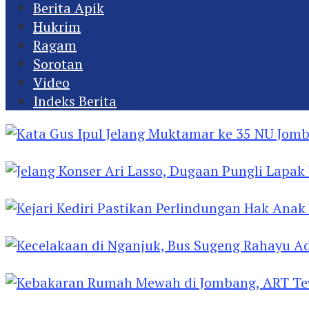
Berita Apik
Hukrim
Ragam
Sorotan
Video
Indeks Berita
Kata Gus Ipul Jelang Muktamar ke 35 NU Jomba
Jelang Konser Ari Lasso, Dugaan Pungli Lapak U
Kejari Kediri Pastikan Perlindungan Hak Anak 
Kecelakaan di Nganjuk, Bus Sugeng Rahayu Ad
Kebakaran Rumah Mewah di Jombang, ART Tew