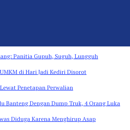
ng: Panitia Gupuh, Suguh, Lungguh
MKM di Hari Jadi Kediri Disorot
Lewat Penetapan Perwalian
u Banteng Dengan Dump Truk, 4 Orang Luka
as Diduga Menghirup Asap