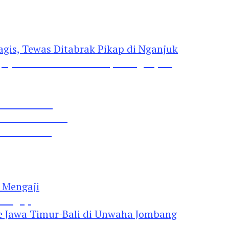
gis, Tewas Ditabrak Pikap di Nganjuk
 Pil Dobel L
rtai Demokrat
 Lima Gumul
Mengaji
 Jawa Timur-Bali di Unwaha Jombang