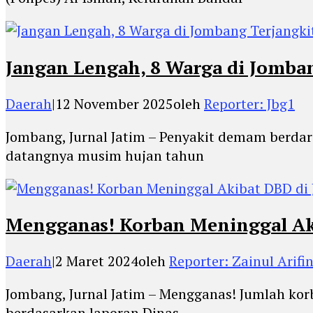
Jangan Lengah, 8 Warga di Jomba
Daerah
|
12 November 2025
oleh
Reporter: Jbg1
Jombang, Jurnal Jatim – Penyakit demam berda
datangnya musim hujan tahun
Mengganas! Korban Meninggal Aki
Daerah
|
2 Maret 2024
oleh
Reporter: Zainul Arifi
Jombang, Jurnal Jatim – Mengganas! Jumlah ko
berdasarkan laporan Dinas