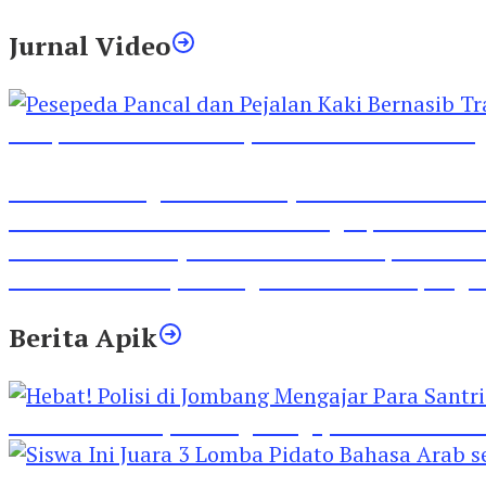
Jurnal Video
Pesepeda Pancal dan Pejalan Kaki Bernasib Tra
Inilah Lirik Lagu ‘Ibuku’ Karya AKP Moch Mukid
Video Rilis Polsek Kediri Kota Ungkap 5747 Butil
Video Gelora Penyambutan AHY di Rapimnas Pa
Viral Video Adu Jotos Tiga Wanita Di Simpang
Berita Apik
Hebat! Polisi di Jombang Mengajar Para Santri 
Siswa Ini Juara 3 Lomba Pidato Bahasa Arab se