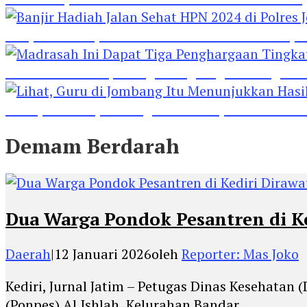
Banjir Hadiah Jalan Sehat HPN 2024 di Polres 
Madrasah Ini Dapat Tiga Penghargaan Tingkat
Lihat, Guru di Jombang Itu Menunjukkan Hasil P
Demam Berdarah
Dua Warga Pondok Pesantren di K
Daerah
|
12 Januari 2026
oleh
Reporter: Mas Joko
Kediri, Jurnal Jatim – Petugas Dinas Kesehatan
(Ponpes) Al Ishlah, Kelurahan Bandar