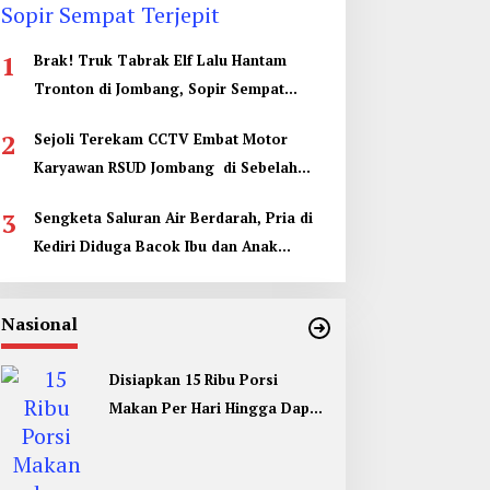
1
Brak! Truk Tabrak Elf Lalu Hantam
Tronton di Jombang, Sopir Sempat
Terjepit
2
Sejoli Terekam CCTV Embat Motor
Karyawan RSUD Jombang di Sebelah
Kamar Jenazah
3
Sengketa Saluran Air Berdarah, Pria di
Kediri Diduga Bacok Ibu dan Anak
Tetangga
Nasional
Disiapkan 15 Ribu Porsi
Makan Per Hari Hingga Dapur
Umum di Muktamar ke 35 NU
Jombang