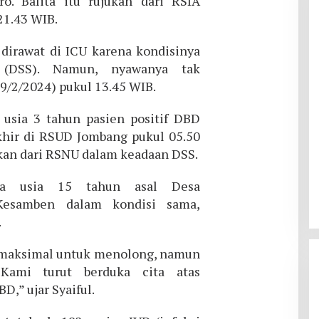
. Balita itu rujukan dari RSIA
21.43 WIB.
irawat di ICU karena kondisinya
(DSS). Namun, nyawanya tak
9/2/2024) pukul 13.45 WIB.
a usia 3 tahun pasien positif DBD
hir di RSUD Jombang pukul 05.50
kan dari RSNU dalam keadaan DSS.
ja usia 15 tahun asal Desa
Kesamben dalam kondisi sama,
.
 maksimal untuk menolong, namun
 Kami turut berduka cita atas
,” ujar Syaiful.