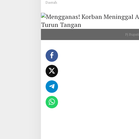
Daerah
Pj Bupat