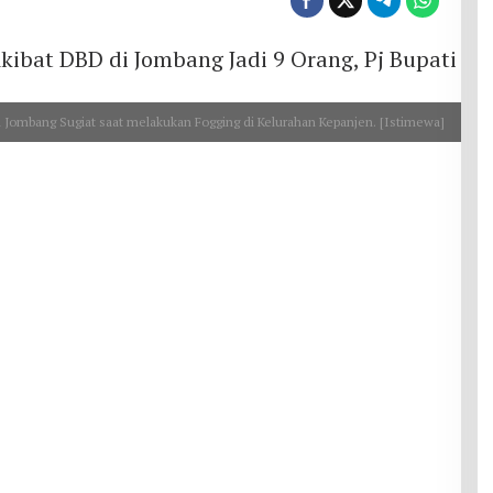
i Jombang Sugiat saat melakukan Fogging di Kelurahan Kepanjen. [Istimewa]