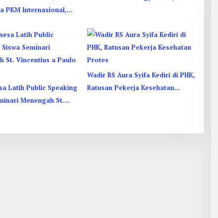
a PKM Internasional,
Perkuat Ukhuwah
 Budaya di Thailand
Wadir RS Aura Syifa Kediri di PHK,
a Latih Public Speaking
Ratusan Pekerja Kesehatan
minari Menengah St.
Protes
us a Paulo Garum