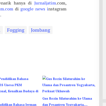
narik hanya di
Jurnaljatim
.com,
tim.com
di
google news i
nstagram
m
.
h
Fogging
Jombang
Gus Rozin Silaturahim ke Ulama
ndidikan Bahasa Jerman
dan Pesantren Yogyakarta,