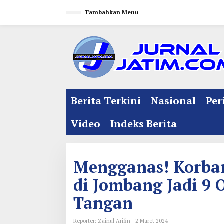
L
Tambahkan Menu
e
w
a
t
i
k
e
Berita Terkini
Nasional
Per
k
o
Video
Indeks Berita
n
t
e
Mengganas! Korba
n
di Jombang Jadi 9 
Tangan
Reporter: Zainul Arifin
2 Maret 2024