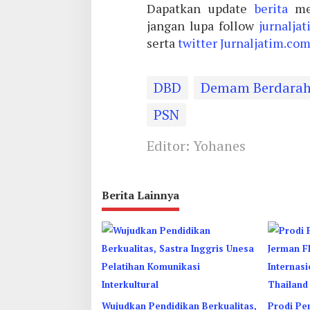
Dapatkan update
berita
me
jangan lupa follow
jurnalja
serta
twitter
Jurnaljatim.co
DBD
Demam Berdara
PSN
Editor: Yohanes
Berita Lainnya
Wujudkan Pendidikan Berkualitas,
Prodi Pe