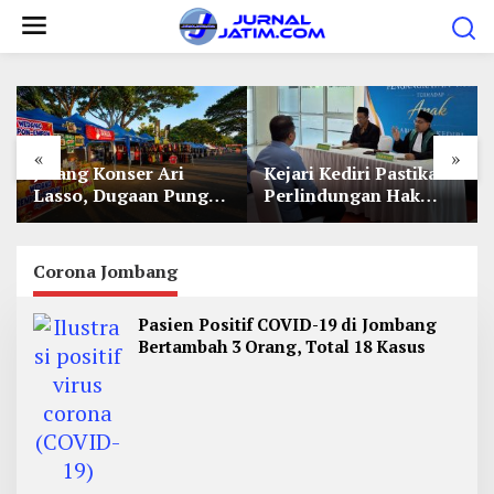
L
e
w
a
t
i
«
»
Jelang Konser Ari
Kejari Kediri Pastikan
k
Lasso, Dugaan Pungli
Perlindungan Hak
e
Lapak UMKM di Hari
Anak Lewat Penetapan
Jadi Kediri Disorot
Perwalian
k
o
Corona Jombang
n
Pasien Positif COVID-19 di Jombang
t
Bertambah 3 Orang, Total 18 Kasus
e
n