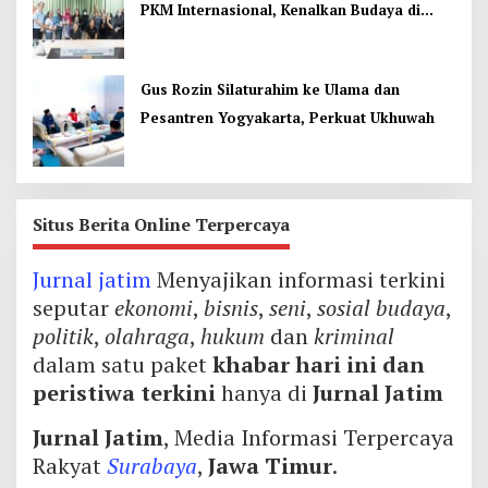
PKM Internasional, Kenalkan Budaya di
Thailand
Gus Rozin Silaturahim ke Ulama dan
Pesantren Yogyakarta, Perkuat Ukhuwah
Situs Berita Online Terpercaya
Jurnal jatim
Menyajikan informasi terkini
seputar
ekonomi
,
bisnis
,
seni
,
sosial budaya
,
politik
,
olahraga
,
hukum
dan
kriminal
dalam satu paket
khabar hari ini dan
peristiwa terkini
hanya di
Jurnal Jatim
Jurnal Jatim
, Media Informasi Terpercaya
Rakyat
Surabaya
,
Jawa Timur
.