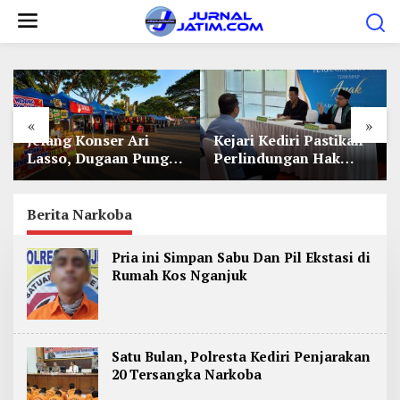
L
e
w
a
t
«
»
i
Jelang Konser Ari
Kejari Kediri Pastikan
k
Lasso, Dugaan Pungli
Perlindungan Hak
e
Lapak UMKM di Hari
Anak Lewat Penetapan
Jadi Kediri Disorot
Perwalian
k
Berita Narkoba
o
n
Pria ini Simpan Sabu Dan Pil Ekstasi di
t
Rumah Kos Nganjuk
e
n
Satu Bulan, Polresta Kediri Penjarakan
20 Tersangka Narkoba