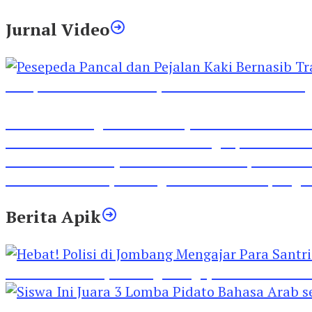
Jurnal Video
Pesepeda Pancal dan Pejalan Kaki Bernasib Tra
Inilah Lirik Lagu ‘Ibuku’ Karya AKP Moch Mukid
Video Rilis Polsek Kediri Kota Ungkap 5747 Butil
Video Gelora Penyambutan AHY di Rapimnas Pa
Viral Video Adu Jotos Tiga Wanita Di Simpang
Berita Apik
Hebat! Polisi di Jombang Mengajar Para Santri 
Siswa Ini Juara 3 Lomba Pidato Bahasa Arab se