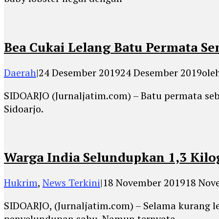
Bea Cukai Lelang Batu Permata Sen
Daerah
|
24 Desember 2019
24 Desember 2019
ole
SIDOARJO (Jurnaljatim.com) – Batu permata seba
Sidoarjo.
Warga India Selundupkan 1,3 Kilo
Hukrim
,
News Terkini
|
18 November 2019
18 Nov
SIDOARJO, (Jurnaljatim.com) – Selama kurang l
penyelundupan sabu. Namun ternyata,