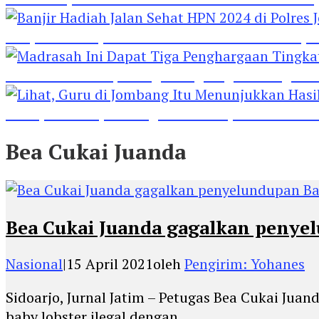
Banjir Hadiah Jalan Sehat HPN 2024 di Polres 
Madrasah Ini Dapat Tiga Penghargaan Tingkat
Lihat, Guru di Jombang Itu Menunjukkan Hasil P
Bea Cukai Juanda
Bea Cukai Juanda gagalkan penyel
Nasional
|
15 April 2021
oleh
Pengirim: Yohanes
Sidoarjo, Jurnal Jatim – Petugas Bea Cukai Ju
baby lobster ilegal dengan