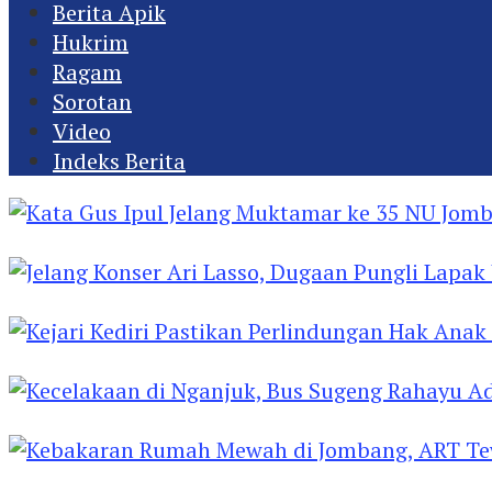
Berita Apik
Hukrim
Ragam
Sorotan
Video
Indeks Berita
Kata Gus Ipul Jelang Muktamar ke 35 NU Jomba
Jelang Konser Ari Lasso, Dugaan Pungli Lapak U
Kejari Kediri Pastikan Perlindungan Hak Anak 
Kecelakaan di Nganjuk, Bus Sugeng Rahayu Ad
Kebakaran Rumah Mewah di Jombang, ART Tew