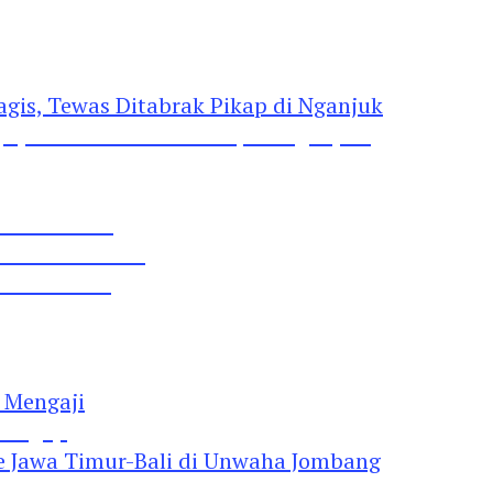
gis, Tewas Ditabrak Pikap di Nganjuk
 Pil Dobel L
rtai Demokrat
 Lima Gumul
Mengaji
 Jawa Timur-Bali di Unwaha Jombang