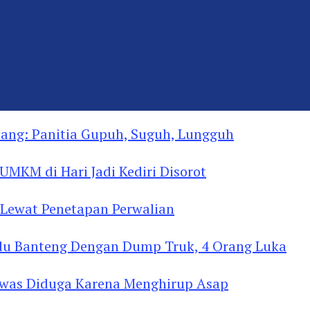
ng: Panitia Gupuh, Suguh, Lungguh
MKM di Hari Jadi Kediri Disorot
Lewat Penetapan Perwalian
u Banteng Dengan Dump Truk, 4 Orang Luka
as Diduga Menghirup Asap