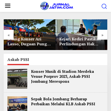
L
e
w
a
t
«
»
i
Jelang Konser Ari
Kejari Kediri Pastikan
k
Lasso, Dugaan Pungli
Perlindungan Hak
e
Lapak UMKM di Hari
Anak Lewat Penetapan
Jadi Kediri Disorot
Perwalian
k
Askab PSSI
o
n
Konser Musik di Stadion Merdeka
t
Venue Porprov 2023, Askab PSSI
e
Jombang Merespons
n
Sepak Bola Jombang Berharap
Perbaikan Melalui KLB Askab PSSI