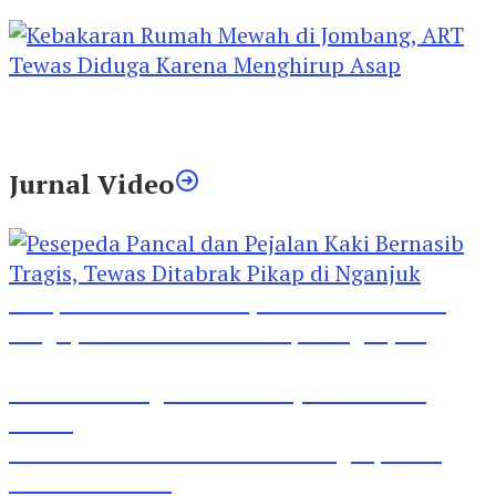
Luka
Kebakaran Rumah Mewah di Jombang, ART
Tewas Diduga Menghirup Asap
Jurnal Video
Pesepeda Pancal dan Pejalan Kaki Bernasib
Tragis, Tewas Ditabrak Pikap di Nganjuk
Inilah Lirik Lagu ‘Ibuku’ Karya AKP Moch
Mukid
Video Rilis Polsek Kediri Kota Ungkap 5747
Butil Pil Dobel L