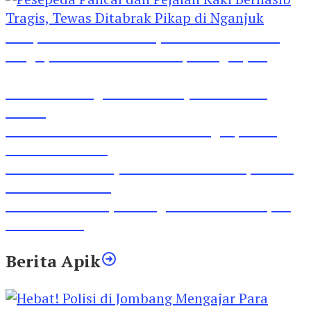
Pesepeda Pancal dan Pejalan Kaki Bernasib
Tragis, Tewas Ditabrak Pikap di Nganjuk
Inilah Lirik Lagu ‘Ibuku’ Karya AKP Moch
Mukid
Video Rilis Polsek Kediri Kota Ungkap 5747
Butil Pil Dobel L
Video Gelora Penyambutan AHY di Rapimnas
Partai Demokrat
Viral Video Adu Jotos Tiga Wanita Di Simpang
Lima Gumul
Berita Apik