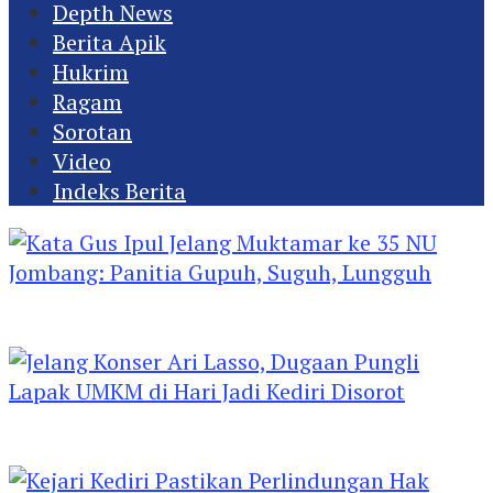
Depth News
Berita Apik
Hukrim
Ragam
Sorotan
Video
Indeks Berita
Kata Gus Ipul Jelang Muktamar ke 35 NU
Jombang: Panitia Gupuh, Suguh, Lungguh
Jelang Konser Ari Lasso, Dugaan Pungli Lapak
UMKM di Hari Jadi Kediri Disorot