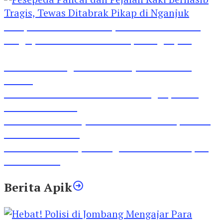
Pesepeda Pancal dan Pejalan Kaki Bernasib
Tragis, Tewas Ditabrak Pikap di Nganjuk
Inilah Lirik Lagu ‘Ibuku’ Karya AKP Moch
Mukid
Video Rilis Polsek Kediri Kota Ungkap 5747
Butil Pil Dobel L
Video Gelora Penyambutan AHY di Rapimnas
Partai Demokrat
Viral Video Adu Jotos Tiga Wanita Di Simpang
Lima Gumul
Berita Apik