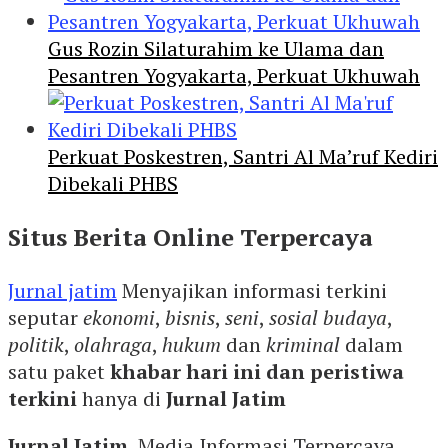
Gus Rozin Silaturahim ke Ulama dan
Pesantren Yogyakarta, Perkuat Ukhuwah
Perkuat Poskestren, Santri Al Ma’ruf Kediri
Dibekali PHBS
Situs Berita Online Terpercaya
Jurnal jatim
Menyajikan informasi terkini
seputar
ekonomi
,
bisnis
,
seni
,
sosial budaya
,
politik
,
olahraga
,
hukum
dan
kriminal
dalam
satu paket
khabar hari ini dan peristiwa
terkini
hanya di
Jurnal Jatim
Jurnal Jatim
, Media Informasi Terpercaya