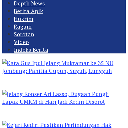
Depth News
Berita Apik
Hukrim
Ragam
Sorotan
Video
Indeks Berita
Kata Gus Ipul Jelang Muktamar ke 35 NU
Jombang: Panitia Gupuh, Suguh, Lungguh
Jelang Konser Ari Lasso, Dugaan Pungli Lapak
UMKM di Hari Jadi Kediri Disorot