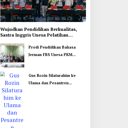
Wujudkan Pendidikan Berkualitas,
Sastra Inggris Unesa Pelatihan
Komunikasi Interkultural
Prodi Pendidikan Bahasa
Jerman FBS Unesa PKM
Internasional, Kenalkan
Budaya di Thailand
Gus Rozin Silaturahim ke
Ulama dan Pesantren
Yogyakarta, Perkuat Ukhuwah