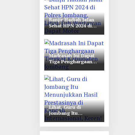
Unwaha Jombang
Banjir Hadiah Jalan
Sehat HPN 2024 di
Polres Jombang,
Lihat Tuh Wartawan
Dapat Motor
Madrasah Ini Dapat
Tiga Penghargaan
Tingkat Kabupaten
Jombang
Lihat, Guru di
Jombang Itu
Menunjukkan Hasil
Prestasinya di
Kancah