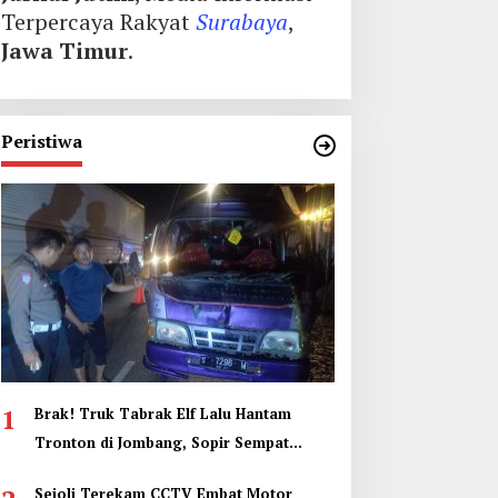
Terpercaya Rakyat
Surabaya
,
Jawa Timur
.
Peristiwa
1
Brak! Truk Tabrak Elf Lalu Hantam
Tronton di Jombang, Sopir Sempat
Terjepit
Sejoli Terekam CCTV Embat Motor