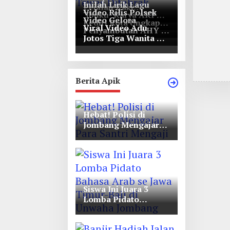
Inilah Lirik Lagu
Pejalan Kaki
Video Rilis Polsek
‘Ibuku’ Karya AKP
Bernasib Tragis,
Video Gelora
Kediri Kota Ungkap
Moch Mukid
Tewas Ditabrak
Viral Video Adu
Penyambutan AHY di
5747 Butil Pil Dobel
Pikap di Nganjuk
Jotos Tiga Wanita Di
Rapimnas Partai
L
Simpang Lima Gumul
Demokrat
Berita Apik
Hebat! Polisi di
Jombang Mengajar
Para Santri Mengaji
Siswa Ini Juara 3
Lomba Pidato
Bahasa Arab se Jawa
Timur-Bali di