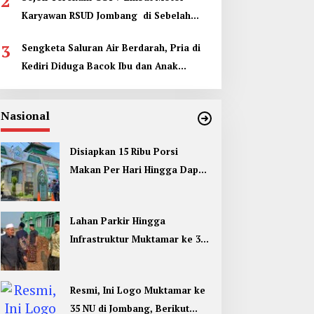
2
Karyawan RSUD Jombang di Sebelah
Kamar Jenazah
3
Sengketa Saluran Air Berdarah, Pria di
Kediri Diduga Bacok Ibu dan Anak
Tetangga
Nasional
Disiapkan 15 Ribu Porsi
Makan Per Hari Hingga Dapur
Umum di Muktamar ke 35 NU
Jombang
Lahan Parkir Hingga
Infrastruktur Muktamar ke 35
NU di Jombang Hampir
Rampung
Resmi, Ini Logo Muktamar ke
35 NU di Jombang, Berikut