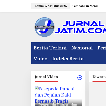
L
Kamis, 6 Agustus 2026
Tambahkan Menu
e
w
a
t
i
k
e
Berita Terkini
Nasional
Per
k
o
Video
Indeks Berita
n
t
e
Jurnal Video
Diwarn
n
Pesepeda Pancal dan