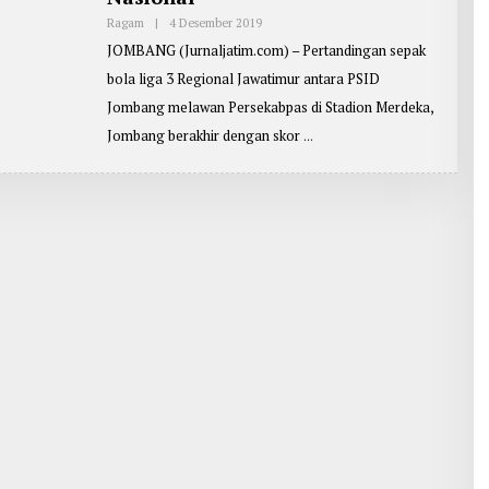
Ragam
|
4 Desember 2019
O
L
JOMBANG (Jurnaljatim.com) – Pertandingan sepak
E
H
bola liga 3 Regional Jawatimur antara PSID
R
E
Jombang melawan Persekabpas di Stadion Merdeka,
P
O
Jombang berakhir dengan skor
R
T
E
R
:
Z
A
I
N
U
L
A
R
I
F
I
N