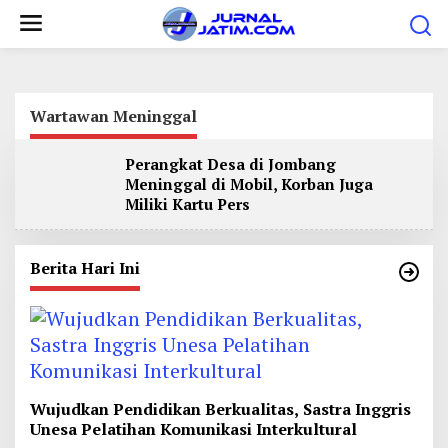
L
e
w
a
t
Wartawan Meninggal
i
Perangkat Desa di Jombang
k
Meninggal di Mobil, Korban Juga
e
Miliki Kartu Pers
k
o
Berita Hari Ini
n
t
e
n
Wujudkan Pendidikan Berkualitas, Sastra Inggris
Unesa Pelatihan Komunikasi Interkultural