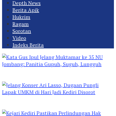
Depth News
Berita Apik
Hukrim
Ragam
Sorotan
Video
Indeks Berita
Kata Gus Ipul Jelang Muktamar ke 35 NU
Jombang: Panitia Gupuh, Suguh, Lungguh
Jelang Konser Ari Lasso, Dugaan Pungli Lapak
UMKM di Hari Jadi Kediri Disorot