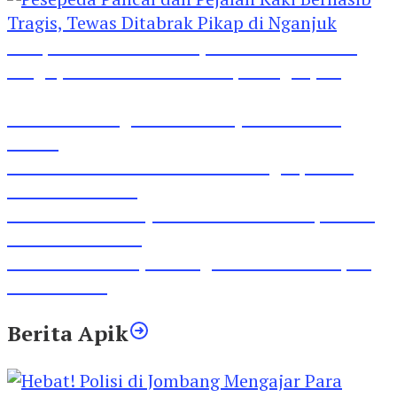
Pesepeda Pancal dan Pejalan Kaki Bernasib
Tragis, Tewas Ditabrak Pikap di Nganjuk
Inilah Lirik Lagu ‘Ibuku’ Karya AKP Moch
Mukid
Video Rilis Polsek Kediri Kota Ungkap 5747
Butil Pil Dobel L
Video Gelora Penyambutan AHY di Rapimnas
Partai Demokrat
Viral Video Adu Jotos Tiga Wanita Di Simpang
Lima Gumul
Berita Apik