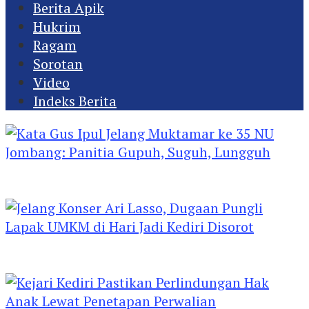
Berita Apik
Hukrim
Ragam
Sorotan
Video
Indeks Berita
Kata Gus Ipul Jelang Muktamar ke 35 NU
Jombang: Panitia Gupuh, Suguh, Lungguh
Jelang Konser Ari Lasso, Dugaan Pungli Lapak
UMKM di Hari Jadi Kediri Disorot