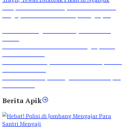
Pesepeda Pancal dan Pejalan Kaki Bernasib
Tragis, Tewas Ditabrak Pikap di Nganjuk
Inilah Lirik Lagu ‘Ibuku’ Karya AKP Moch
Mukid
Video Rilis Polsek Kediri Kota Ungkap 5747
Butil Pil Dobel L
Video Gelora Penyambutan AHY di Rapimnas
Partai Demokrat
Viral Video Adu Jotos Tiga Wanita Di Simpang
Lima Gumul
Berita Apik