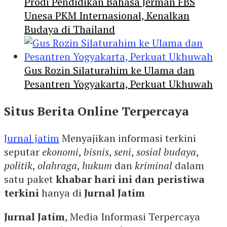
Prodi Pendidikan Bahasa Jerman FBS
Unesa PKM Internasional, Kenalkan
Budaya di Thailand
Gus Rozin Silaturahim ke Ulama dan
Pesantren Yogyakarta, Perkuat Ukhuwah
Situs Berita Online Terpercaya
Jurnal jatim
Menyajikan informasi terkini
seputar
ekonomi
,
bisnis
,
seni
,
sosial budaya
,
politik
,
olahraga
,
hukum
dan
kriminal
dalam
satu paket
khabar hari ini dan peristiwa
terkini
hanya di
Jurnal Jatim
Jurnal Jatim
, Media Informasi Terpercaya