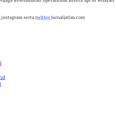
 i
nstagram serta
twitter J
urnaljatim.com
d