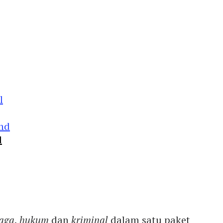
d
aga
,
hukum
dan
kriminal
dalam satu paket