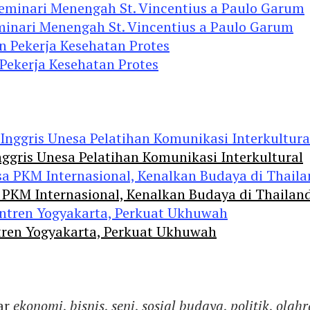
minari Menengah St. Vincentius a Paulo Garum
 Pekerja Kesehatan Protes
ggris Unesa Pelatihan Komunikasi Interkultural
 PKM Internasional, Kenalkan Budaya di Thailan
tren Yogyakarta, Perkuat Ukhuwah
ar
ekonomi
,
bisnis
,
seni
,
sosial budaya
,
politik
,
olahr