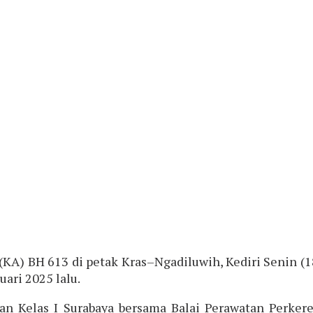
i (KA) BH 613 di petak Kras–Ngadiluwih, Kediri Senin
ari 2025 lalu.
pian Kelas I Surabaya bersama Balai Perawatan Per