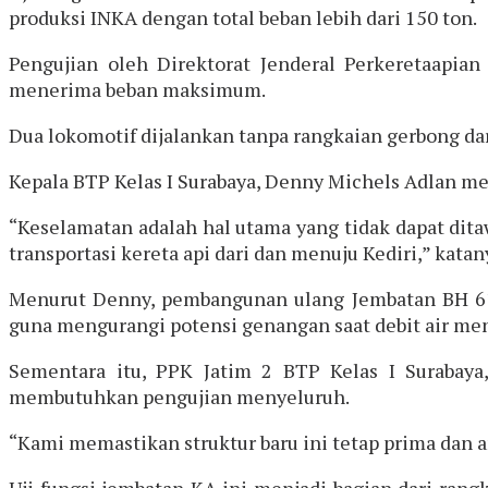
produksi INKA dengan total beban lebih dari 150 ton.
Pengujian oleh Direktorat Jenderal Perkeretaapia
menerima beban maksimum.
Dua lokomotif dijalankan tanpa rangkaian gerbong da
Kepala BTP Kelas I Surabaya, Denny Michels Adlan me
“Keselamatan adalah hal utama yang tidak dapat dita
transportasi kereta api dari dan menuju Kediri,” katan
Menurut Denny, pembangunan ulang Jembatan BH 613 
guna mengurangi potensi genangan saat debit air me
Sementara itu, PPK Jatim 2 BTP Kelas I Surabaya
membutuhkan pengujian menyeluruh.
“Kami memastikan struktur baru ini tetap prima dan
Uji fungsi jembatan KA ini menjadi bagian dari ran