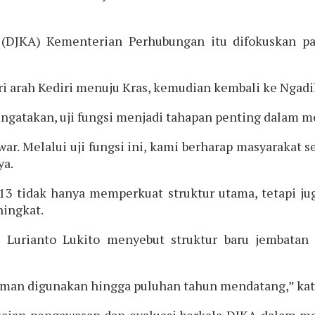
n (DJKA) Kementerian Perhubungan itu difokuskan p
ri arah Kediri menuju Kras, kemudian kembali ke Ngad
ngatakan, uji fungsi menjadi tahapan penting dalam m
war. Melalui uji fungsi ini, kami berharap masyarak
ya.
tidak hanya memperkuat struktur utama, tetapi juga
ningkat.
, Lurianto Lukito menyebut struktur baru jembatan
 aman digunakan hingga puluhan tahun mendatang,” kat
gkaian pengawasan dan evaluasi berkala DJKA dalam me