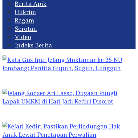
Berita Apik
Hukrim
Ragam
Sorotan
Video
Indeks Berita
Kata Gus Ipul Jelang Muktamar ke 35 NU
Jombang: Panitia Gupuh, Suguh, Lungguh
Jelang Konser Ari Lasso, Dugaan Pungli Lapak
UMKM di Hari Jadi Kediri Disorot