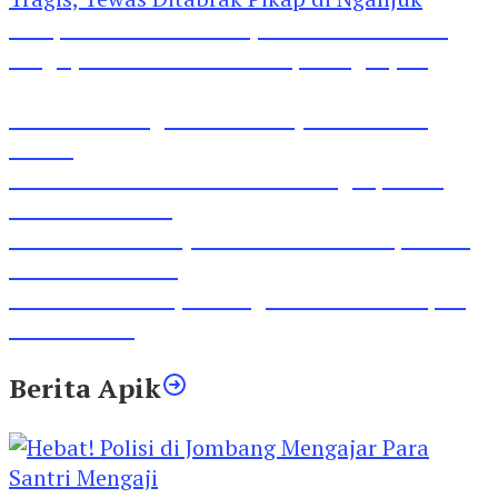
Pesepeda Pancal dan Pejalan Kaki Bernasib
Tragis, Tewas Ditabrak Pikap di Nganjuk
Inilah Lirik Lagu ‘Ibuku’ Karya AKP Moch
Mukid
Video Rilis Polsek Kediri Kota Ungkap 5747
Butil Pil Dobel L
Video Gelora Penyambutan AHY di Rapimnas
Partai Demokrat
Viral Video Adu Jotos Tiga Wanita Di Simpang
Lima Gumul
Berita Apik