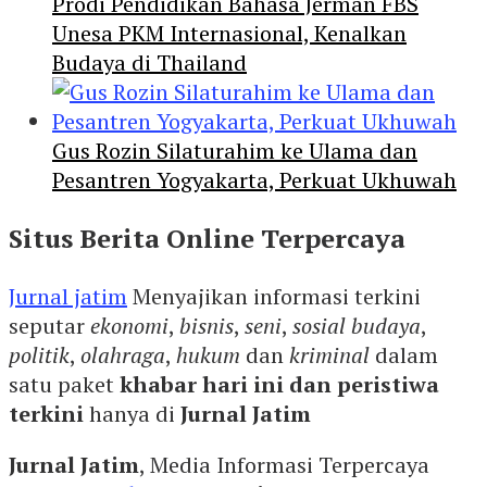
Prodi Pendidikan Bahasa Jerman FBS
Unesa PKM Internasional, Kenalkan
Budaya di Thailand
Gus Rozin Silaturahim ke Ulama dan
Pesantren Yogyakarta, Perkuat Ukhuwah
Situs Berita Online Terpercaya
Jurnal jatim
Menyajikan informasi terkini
seputar
ekonomi
,
bisnis
,
seni
,
sosial budaya
,
politik
,
olahraga
,
hukum
dan
kriminal
dalam
satu paket
khabar hari ini dan peristiwa
terkini
hanya di
Jurnal Jatim
Jurnal Jatim
, Media Informasi Terpercaya