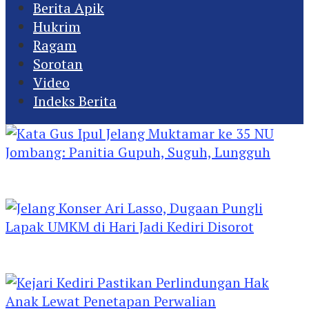
Berita Apik
Hukrim
Ragam
Sorotan
Video
Indeks Berita
Kata Gus Ipul Jelang Muktamar ke 35 NU
Jombang: Panitia Gupuh, Suguh, Lungguh
Jelang Konser Ari Lasso, Dugaan Pungli Lapak
UMKM di Hari Jadi Kediri Disorot