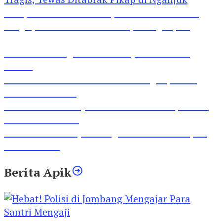
Pesepeda Pancal dan Pejalan Kaki Bernasib
Tragis, Tewas Ditabrak Pikap di Nganjuk
Inilah Lirik Lagu ‘Ibuku’ Karya AKP Moch
Mukid
Video Rilis Polsek Kediri Kota Ungkap 5747
Butil Pil Dobel L
Video Gelora Penyambutan AHY di Rapimnas
Partai Demokrat
Viral Video Adu Jotos Tiga Wanita Di Simpang
Lima Gumul
Berita Apik