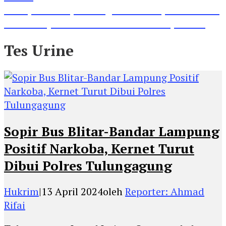
Lihat, Guru di Jombang Itu Menunjukkan Hasil
Prestasinya di Kancah Internasional, Keren!
Tes Urine
Sopir Bus Blitar-Bandar Lampung
Positif Narkoba, Kernet Turut
Dibui Polres Tulungagung
Hukrim
|
13 April 2024
oleh
Reporter: Ahmad
Rifai