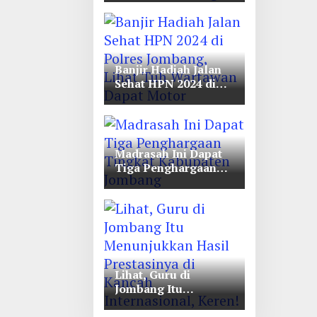
Timur-Bali di
Unwaha Jombang
Banjir Hadiah Jalan
Sehat HPN 2024 di
Polres Jombang,
Lihat Tuh Wartawan
Dapat Motor
Madrasah Ini Dapat
Tiga Penghargaan
Tingkat Kabupaten
Jombang
Lihat, Guru di
Jombang Itu
Menunjukkan Hasil