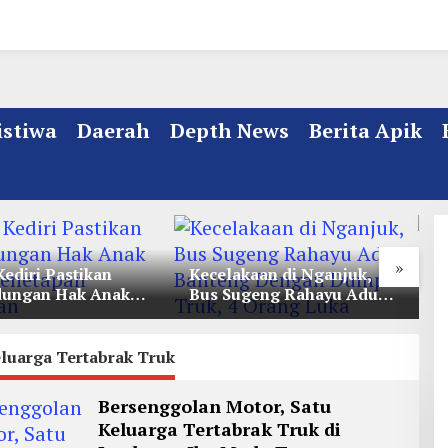
istiwa
Daerah
Depth News
Berita Apik
»
Kediri Pastikan
Kecelakaan di Nganjuk,
K
dungan Hak Anak
Bus Sugeng Rahayu Adu
d
Penetapan
Banteng Dengan Dump
D
ian
Truk, 4 Orang Luka
eluarga Tertabrak Truk
Bersenggolan Motor, Satu
Keluarga Tertabrak Truk di