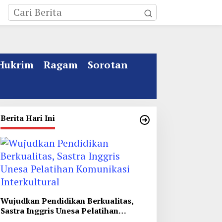
Hukrim
Ragam
Sorotan
Berita Hari Ini
ebakaran Rumah Mewah
Kata Gus Ipul Jelang
i Jombang, ART Tewas
Muktamar ke 35 NU
iduga Menghirup Asap
Jombang: Panitia Gupuh,
Suguh, Lungguh
Wujudkan Pendidikan Berkualitas,
Sastra Inggris Unesa Pelatihan
Komunikasi Interkultural