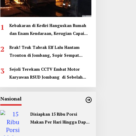
1
Kebakaran di Kediri Hanguskan Rumah
dan Enam Kendaraan, Kerugian Capai
Rp1 Miliar
2
Brak! Truk Tabrak Elf Lalu Hantam
Tronton di Jombang, Sopir Sempat
Terjepit
3
Sejoli Terekam CCTV Embat Motor
Karyawan RSUD Jombang di Sebelah
Kamar Jenazah
Nasional
Disiapkan 15 Ribu Porsi
Makan Per Hari Hingga Dapur
Umum di Muktamar ke 35 NU