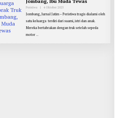
Jombang, Ibu Muda Tewas
Peristiwa
|
4 Oktober 2025
O
L
Jombang, Jurnal Jatim – Peristiwa tragis dialami oleh
E
H
satu keluarga terdiri dari suami, istri dan anak.
R
E
Mereka bertabrakan dengan truk setelah sepeda
P
O
motor
R
T
E
R
:
J
B
G
1