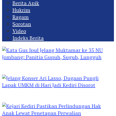
Berita Apik
Hukrim
Ragam
Sorotan
Video
Indeks Berita
Kata Gus Ipul Jelang Muktamar ke 35 NU
Jombang: Panitia Gupuh, Suguh, Lungguh
Jelang Konser Ari Lasso, Dugaan Pungli Lapak
UMKM di Hari Jadi Kediri Disorot