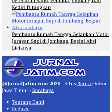
Peredaran Sabu, Pemuda Jombang Dan
Kediri Ditangkap
Pembantu Rumah Tangga Gelapkan Motor
Juragan Sapi di Jombang, Begini Aksi
Liciknya
@JurnalJatim.com 2020
- Situs
Berita
Online
Jawa Timur -
Surabaya
Tentang Kami
Redaksi