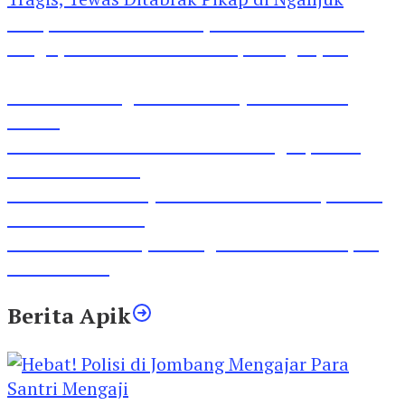
Pesepeda Pancal dan Pejalan Kaki Bernasib
Tragis, Tewas Ditabrak Pikap di Nganjuk
Inilah Lirik Lagu ‘Ibuku’ Karya AKP Moch
Mukid
Video Rilis Polsek Kediri Kota Ungkap 5747
Butil Pil Dobel L
Video Gelora Penyambutan AHY di Rapimnas
Partai Demokrat
Viral Video Adu Jotos Tiga Wanita Di Simpang
Lima Gumul
Berita Apik