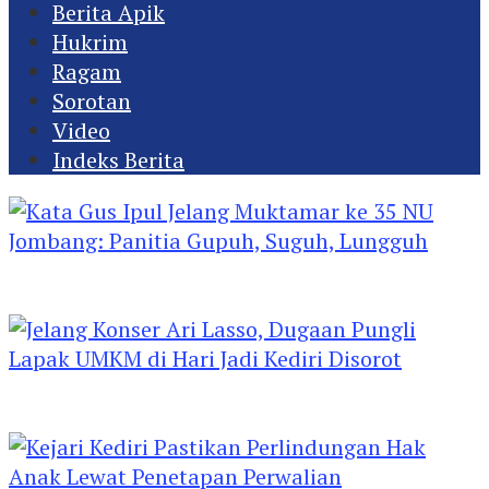
Berita Apik
Hukrim
Ragam
Sorotan
Video
Indeks Berita
Kata Gus Ipul Jelang Muktamar ke 35 NU
Jombang: Panitia Gupuh, Suguh, Lungguh
Jelang Konser Ari Lasso, Dugaan Pungli Lapak
UMKM di Hari Jadi Kediri Disorot