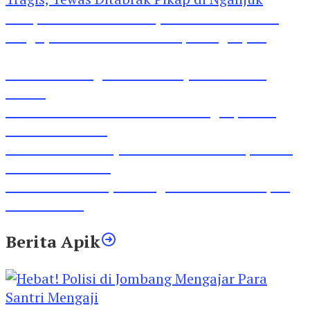
Pesepeda Pancal dan Pejalan Kaki Bernasib
Tragis, Tewas Ditabrak Pikap di Nganjuk
Inilah Lirik Lagu ‘Ibuku’ Karya AKP Moch
Mukid
Video Rilis Polsek Kediri Kota Ungkap 5747
Butil Pil Dobel L
Video Gelora Penyambutan AHY di Rapimnas
Partai Demokrat
Viral Video Adu Jotos Tiga Wanita Di Simpang
Lima Gumul
Berita Apik