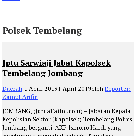
Lihat, Guru di Jombang Itu Menunjukkan Hasil
Prestasinya di Kancah Internasional, Keren!
Polsek Tembelang
Iptu Sarwiaji Jabat Kapolsek
Tembelang Jombang
Daerah
|
1 April 2019
1 April 2019
oleh
Reporter:
Zainul Arifin
JOMBANG, (Jurnaljatim.com) – Jabatan Kepala
Kepolisian Sektor (Kapolsek) Tembelang Polres
Jombang berganti. AKP Ismono Hardi yang
sebelumnya menjabat sebagai Kapolsek