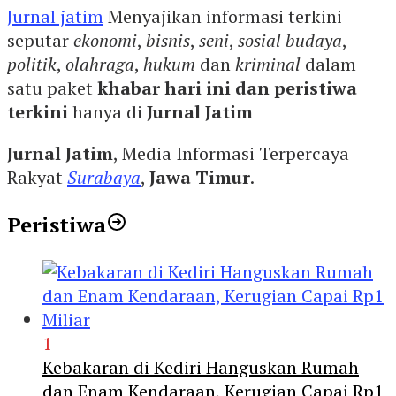
Jurnal jatim
Menyajikan informasi terkini
seputar
ekonomi
,
bisnis
,
seni
,
sosial budaya
,
politik
,
olahraga
,
hukum
dan
kriminal
dalam
satu paket
khabar hari ini dan peristiwa
terkini
hanya di
Jurnal Jatim
Jurnal Jatim
, Media Informasi Terpercaya
Rakyat
Surabaya
,
Jawa Timur
.
Peristiwa
1
Kebakaran di Kediri Hanguskan Rumah
dan Enam Kendaraan, Kerugian Capai Rp1